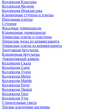
Коллекция Классика
Коллекция Модерн
Коллекция Неоклассика
Клинкерные ступени и плитка
Напольная плитка
Ступени
Фасадные термопанели
Клинкерные термопанели
Террасные плиты и пластины
Террасная доска из керамогранита
Террасные плиты из керамогранита
Тротуарная брусчатка
Клинкерная брусчатка
Декоративный камень
Коллекция Скала
Коллекция Garni
Коллекция Тулон
Коллекция Melen
Коллекция Marble
Коллекция Payer
Коллекция Shunut
Коллекция Грот
Коллекция Утес
Строительные смеси
Теплые кладочные растворы