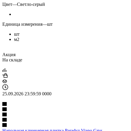
Цвет
—
Светло-серый
Единица измерения
—
шт
шт
м2
Акция
На складе
25.09.2026 23:59:59
0
0
0
0
Напольная клинкерная плитка Paradyz Viano Grys,