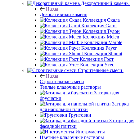
Декоративный камень
Назад
Декоративный камень
Коллекция Скала
Коллекция Garni
Коллекция Тулон
Коллекция Melen
Коллекция Marble
Коллекция Payer
Коллекция Shunut
Коллекция Грот
Коллекция Утес
Строительные смеси
Назад
Строительные смеси
Теплые кладочные растворы
Затирка для
брусчатки
Затирка
для напольной плитки
Грунтовки
Затирка для
фасадной плитки
Инструменты
Цветные кладочные растворы