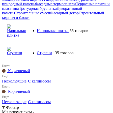
природный камень
Фасадные термопанели
Террасные плиты и
пластины
Тротуарная брусчатка
Декоративный
камень
Строительные смеси
Фасадный декор
Строительный
кирпич и блоки
Напольная плитка
55 товаров
Ступени
135 товаров
Цвет:
Коричневый
Ещё:
Нескользящие
С капиносом
Цвет:
Коричневый
Ещё:
Нескользящие
С капиносом
Фильтр
Мы рекомендуем