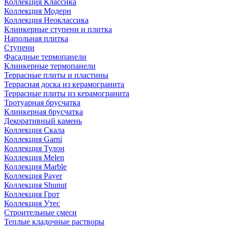
Коллекция Классика
Коллекция Модерн
Коллекция Неоклассика
Клинкерные ступени и плитка
Напольная плитка
Ступени
Фасадные термопанели
Клинкерные термопанели
Террасные плиты и пластины
Террасная доска из керамогранита
Террасные плиты из керамогранита
Тротуарная брусчатка
Клинкерная брусчатка
Декоративный камень
Коллекция Скала
Коллекция Garni
Коллекция Тулон
Коллекция Melen
Коллекция Marble
Коллекция Payer
Коллекция Shunut
Коллекция Грот
Коллекция Утес
Строительные смеси
Теплые кладочные растворы