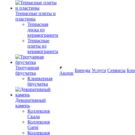
Террасные плиты и
пластины
Террасная
доска из
керамогранита
Террасные
плиты из
керамогранита
Тротуарная
Бренды
Услуги
Сервисы
Бло
брусчатка
Акции
Клинкерная
брусчатка
Декоративный
камень
Коллекция
Скала
Коллекция
Garni
Коллекция