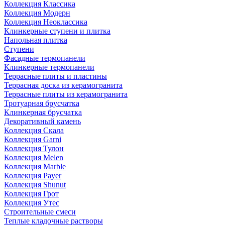
Коллекция Классика
Коллекция Модерн
Коллекция Неоклассика
Клинкерные ступени и плитка
Напольная плитка
Ступени
Фасадные термопанели
Клинкерные термопанели
Террасные плиты и пластины
Террасная доска из керамогранита
Террасные плиты из керамогранита
Тротуарная брусчатка
Клинкерная брусчатка
Декоративный камень
Коллекция Скала
Коллекция Garni
Коллекция Тулон
Коллекция Melen
Коллекция Marble
Коллекция Payer
Коллекция Shunut
Коллекция Грот
Коллекция Утес
Строительные смеси
Теплые кладочные растворы