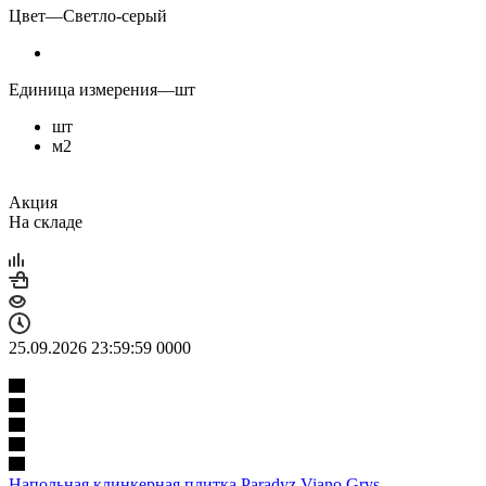
Цвет
—
Светло-серый
Единица измерения
—
шт
шт
м2
Акция
На складе
25.09.2026 23:59:59
0
0
0
0
Напольная клинкерная плитка Paradyz Viano Grys,