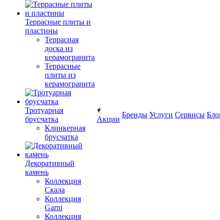
Террасные плиты и
пластины
Террасная
доска из
керамогранита
Террасные
плиты из
керамогранита
Тротуарная
Бренды
Услуги
Сервисы
Бло
брусчатка
Акции
Клинкерная
брусчатка
Декоративный
камень
Коллекция
Скала
Коллекция
Garni
Коллекция