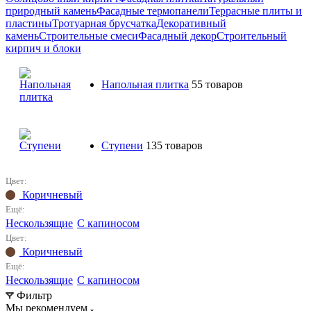
природный камень
Фасадные термопанели
Террасные плиты и
пластины
Тротуарная брусчатка
Декоративный
камень
Строительные смеси
Фасадный декор
Строительный
кирпич и блоки
Напольная плитка
55 товаров
Ступени
135 товаров
Цвет:
Коричневый
Ещё:
Нескользящие
С капиносом
Цвет:
Коричневый
Ещё:
Нескользящие
С капиносом
Фильтр
Мы рекомендуем