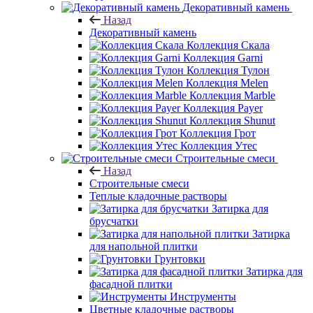
Декоративный камень
Назад
Декоративный камень
Коллекция Скала
Коллекция Garni
Коллекция Тулон
Коллекция Melen
Коллекция Marble
Коллекция Payer
Коллекция Shunut
Коллекция Грот
Коллекция Утес
Строительные смеси
Назад
Строительные смеси
Теплые кладочные растворы
Затирка для
брусчатки
Затирка
для напольной плитки
Грунтовки
Затирка для
фасадной плитки
Инструменты
Цветные кладочные растворы