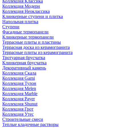
Коллекция Классика
Коллекция Модерн
Коллекция Неоклассика
Клинкерные ступени и плитка
Напольная плитка
Ступени
Фасадные термопанели
Клинкерные термопанели
Террасные плиты и пластины
Террасная доска из керамогранита
Террасные плиты из керамогранита
Тротуарная брусчатка
Клинкерная брусчатка
Декоративный камень
Коллекция Скала
Коллекция Garni
Коллекция Тулон
Коллекция Melen
Коллекция Marble
Коллекция Payer
Коллекция Shunut
Коллекция Грот
Коллекция Утес
Строительные смеси
Теплые кладочные растворы