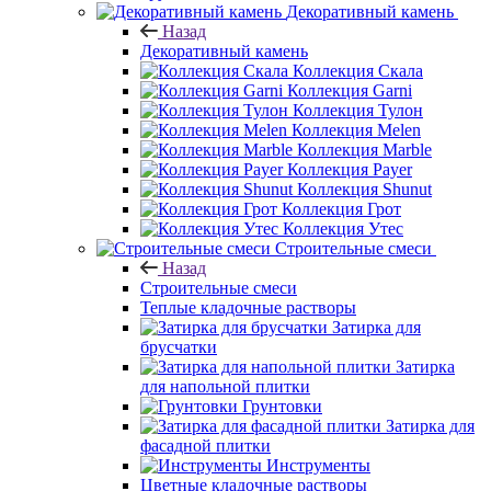
Декоративный камень
Назад
Декоративный камень
Коллекция Скала
Коллекция Garni
Коллекция Тулон
Коллекция Melen
Коллекция Marble
Коллекция Payer
Коллекция Shunut
Коллекция Грот
Коллекция Утес
Строительные смеси
Назад
Строительные смеси
Теплые кладочные растворы
Затирка для
брусчатки
Затирка
для напольной плитки
Грунтовки
Затирка для
фасадной плитки
Инструменты
Цветные кладочные растворы