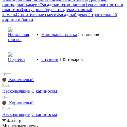
природный камень
Фасадные термопанели
Террасные плиты и
пластины
Тротуарная брусчатка
Декоративный
камень
Строительные смеси
Фасадный декор
Строительный
кирпич и блоки
Напольная плитка
55 товаров
Ступени
135 товаров
Цвет:
Коричневый
Ещё:
Нескользящие
С капиносом
Цвет:
Коричневый
Ещё:
Нескользящие
С капиносом
Фильтр
Мы рекомендуем