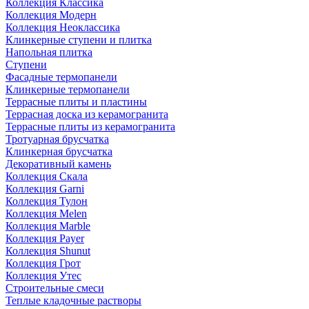
Коллекция Классика
Коллекция Модерн
Коллекция Неоклассика
Клинкерные ступени и плитка
Напольная плитка
Ступени
Фасадные термопанели
Клинкерные термопанели
Террасные плиты и пластины
Террасная доска из керамогранита
Террасные плиты из керамогранита
Тротуарная брусчатка
Клинкерная брусчатка
Декоративный камень
Коллекция Скала
Коллекция Garni
Коллекция Тулон
Коллекция Melen
Коллекция Marble
Коллекция Payer
Коллекция Shunut
Коллекция Грот
Коллекция Утес
Строительные смеси
Теплые кладочные растворы