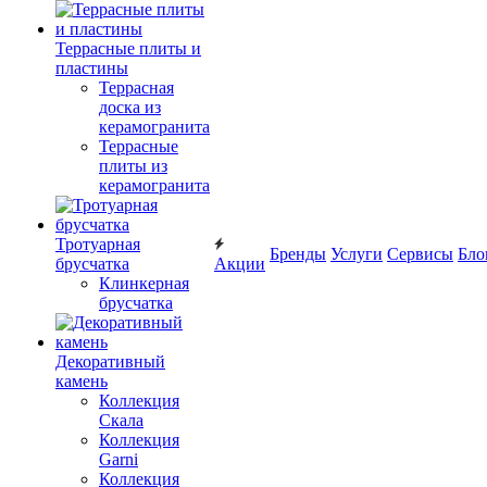
Террасные плиты и
пластины
Террасная
доска из
керамогранита
Террасные
плиты из
керамогранита
Тротуарная
Бренды
Услуги
Сервисы
Бло
брусчатка
Акции
Клинкерная
брусчатка
Декоративный
камень
Коллекция
Скала
Коллекция
Garni
Коллекция