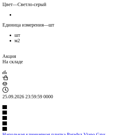
Цвет
—
Светло-серый
Единица измерения
—
шт
шт
м2
Акция
На складе
25.09.2026 23:59:59
0
0
0
0
Напольная клинкерная плитка Paradyz Viano Grys,