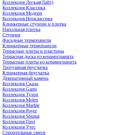
Коллекция Легкая(Лайт)
Коллекция Классика
Коллекция Модерн
Коллекция Неоклассика
Клинкерные ступени и плитка
Напольная плитка
Ступени
Фасадные термопанели
Клинкерные термопанели
Террасные плиты и пластины
Террасная доска из керамогранита
Террасные плиты из керамогранита
Тротуарная брусчатка
Клинкерная брусчатка
Декоративный камень
Коллекция Скала
Коллекция Garni
Коллекция Тулон
Коллекция Melen
Коллекция Marble
Коллекция Payer
Коллекция Shunut
Коллекция Грот
Коллекция Утес
Строительные смеси