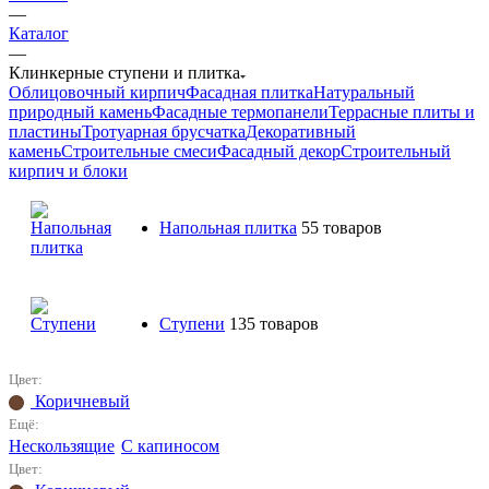
—
Каталог
—
Клинкерные ступени и плитка
Облицовочный кирпич
Фасадная плитка
Натуральный
природный камень
Фасадные термопанели
Террасные плиты и
пластины
Тротуарная брусчатка
Декоративный
камень
Строительные смеси
Фасадный декор
Строительный
кирпич и блоки
Напольная плитка
55 товаров
Ступени
135 товаров
Цвет:
Коричневый
Ещё:
Нескользящие
С капиносом
Цвет: