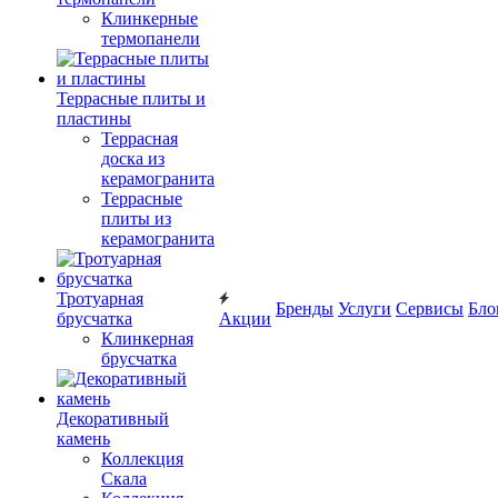
Клинкерные
термопанели
Террасные плиты и
пластины
Террасная
доска из
керамогранита
Террасные
плиты из
керамогранита
Тротуарная
Бренды
Услуги
Сервисы
Бло
брусчатка
Акции
Клинкерная
брусчатка
Декоративный
камень
Коллекция
Скала