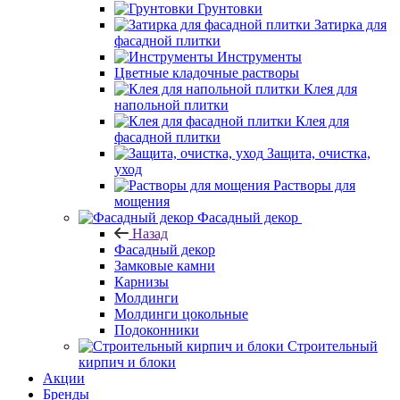
Грунтовки
Затирка для
фасадной плитки
Инструменты
Цветные кладочные растворы
Клея для
напольной плитки
Клея для
фасадной плитки
Защита, очистка,
уход
Растворы для
мощения
Фасадный декор
Назад
Фасадный декор
Замковые камни
Карнизы
Молдинги
Молдинги цокольные
Подоконники
Строительный
кирпич и блоки
Акции
Бренды