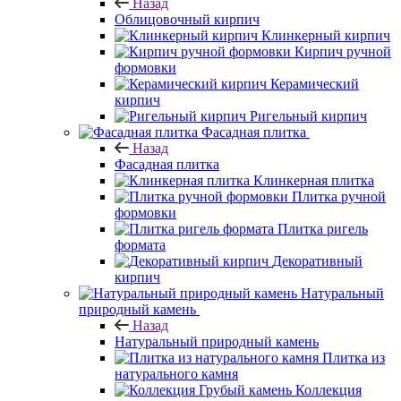
Назад
Облицовочный кирпич
Клинкерный кирпич
Кирпич ручной
формовки
Керамический
кирпич
Ригельный кирпич
Фасадная плитка
Назад
Фасадная плитка
Клинкерная плитка
Плитка ручной
формовки
Плитка ригель
формата
Декоративный
кирпич
Натуральный
природный камень
Назад
Натуральный природный камень
Плитка из
натурального камня
Коллекция