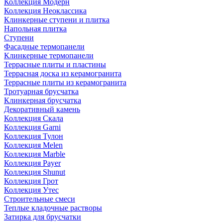
Коллекция Модерн
Коллекция Неоклассика
Клинкерные ступени и плитка
Напольная плитка
Ступени
Фасадные термопанели
Клинкерные термопанели
Террасные плиты и пластины
Террасная доска из керамогранита
Террасные плиты из керамогранита
Тротуарная брусчатка
Клинкерная брусчатка
Декоративный камень
Коллекция Скала
Коллекция Garni
Коллекция Тулон
Коллекция Melen
Коллекция Marble
Коллекция Payer
Коллекция Shunut
Коллекция Грот
Коллекция Утес
Строительные смеси
Теплые кладочные растворы
Затирка для брусчатки