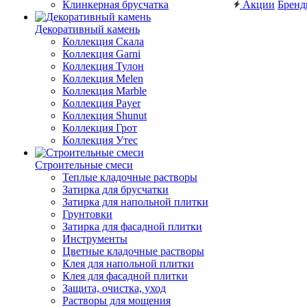
Клинкерная брусчатка
Акции
Брен
Декоративный камень
Коллекция Скала
Коллекция Garni
Коллекция Тулон
Коллекция Melen
Коллекция Marble
Коллекция Payer
Коллекция Shunut
Коллекция Грот
Коллекция Утес
Строительные смеси
Теплые кладочные растворы
Затирка для брусчатки
Затирка для напольной плитки
Грунтовки
Затирка для фасадной плитки
Инструменты
Цветные кладочные растворы
Клея для напольной плитки
Клея для фасадной плитки
Защита, очистка, уход
Растворы для мощения