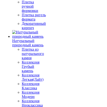
Плитка
ручной
формовки
Плитка ригель
формата
Декоративный
кирпич
Натуральный
природный камень
Плитка из
натурального
камня
Коллекция
Грубый
камень
Коллекция
Легкая(Лайт)
Коллекция
Классика
Коллекция
Модерн
Коллекция
Неоклассика