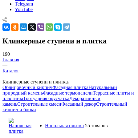
Telegram
YouTube
Клинкерные ступени и плитка
190
Главная
—
Каталог
—
Клинкерные ступени и плитка
Облицовочный кирпич
Фасадная плитка
Натуральный
природный камень
Фасадные термопанели
Террасные плиты и
пластины
Тротуарная брусчатка
Декоративный
камень
Строительные смеси
Фасадный декор
Строительный
кирпич и блоки
Напольная плитка
55 товаров