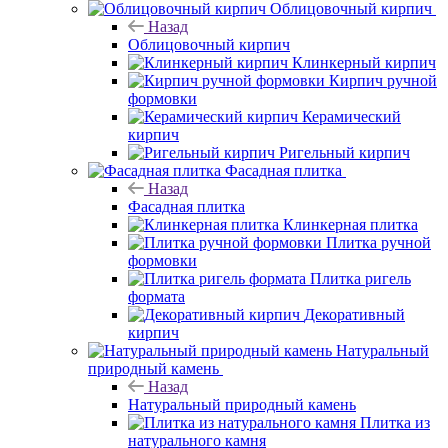
Облицовочный кирпич
Назад
Облицовочный кирпич
Клинкерный кирпич
Кирпич ручной
формовки
Керамический
кирпич
Ригельный кирпич
Фасадная плитка
Назад
Фасадная плитка
Клинкерная плитка
Плитка ручной
формовки
Плитка ригель
формата
Декоративный
кирпич
Натуральный
природный камень
Назад
Натуральный природный камень
Плитка из
натурального камня