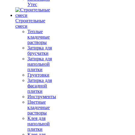
Утес
Строительные
смеси
Теплые
кладочные
растворы
Затирка для
брусчатки
Затирка для
напольной
плитки
Грунтовки
Затирка для
фасадной
плитки
Инструменты
Цветные
кладочные
растворы
Клея для
напольной
плитки
Клея для