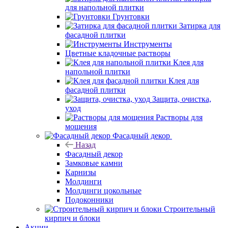
для напольной плитки
Грунтовки
Затирка для
фасадной плитки
Инструменты
Цветные кладочные растворы
Клея для
напольной плитки
Клея для
фасадной плитки
Защита, очистка,
уход
Растворы для
мощения
Фасадный декор
Назад
Фасадный декор
Замковые камни
Карнизы
Молдинги
Молдинги цокольные
Подоконники
Строительный
кирпич и блоки
Акции