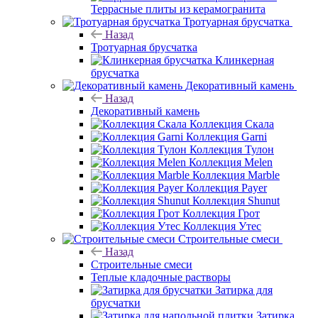
Террасные плиты из керамогранита
Тротуарная брусчатка
Назад
Тротуарная брусчатка
Клинкерная
брусчатка
Декоративный камень
Назад
Декоративный камень
Коллекция Скала
Коллекция Garni
Коллекция Тулон
Коллекция Melen
Коллекция Marble
Коллекция Payer
Коллекция Shunut
Коллекция Грот
Коллекция Утес
Строительные смеси
Назад
Строительные смеси
Теплые кладочные растворы
Затирка для
брусчатки
Затирка