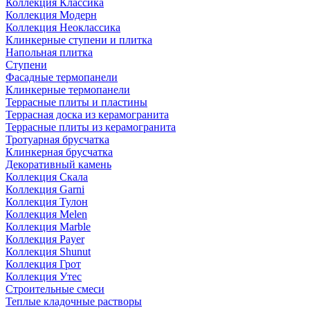
Коллекция Классика
Коллекция Модерн
Коллекция Неоклассика
Клинкерные ступени и плитка
Напольная плитка
Ступени
Фасадные термопанели
Клинкерные термопанели
Террасные плиты и пластины
Террасная доска из керамогранита
Террасные плиты из керамогранита
Тротуарная брусчатка
Клинкерная брусчатка
Декоративный камень
Коллекция Скала
Коллекция Garni
Коллекция Тулон
Коллекция Melen
Коллекция Marble
Коллекция Payer
Коллекция Shunut
Коллекция Грот
Коллекция Утес
Строительные смеси
Теплые кладочные растворы