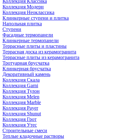
Коллекция Классика
Коллекция Модерн
Коллекция Неоклассика
Клинкерные ступени и плитка
Напольная плитка
Ступени
Фасадные термопанели
Клинкерные термопанели
Террасные плиты и пластины
Террасная доска из керамогранита
Террасные плиты из керамогранита
Тротуарная брусчатка
Клинкерная брусчатка
Декоративный камень
Коллекция Скала
Коллекция Garni
Коллекция Тулон
Коллекция Melen
Коллекция Marble
Коллекция Payer
Коллекция Shunut
Коллекция Грот
Коллекция Утес
Строительные смеси
Теплые кладочные растворы