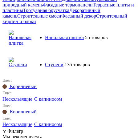
природный камень
Фасадные термопанели
Террасные плиты и
пластины
Тротуарная брусчатка
Декоративный
камень
Строительные смеси
Фасадный декор
Строительный
кирпич и блоки
Напольная плитка
55 товаров
Ступени
135 товаров
Цвет:
Коричневый
Ещё:
Нескользящие
С капиносом
Цвет:
Коричневый
Ещё:
Нескользящие
С капиносом
Фильтр
Мы рекомендуем