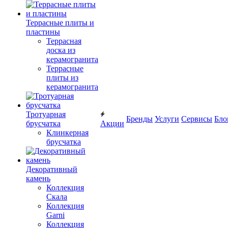
Террасные плиты и
пластины
Террасная
доска из
керамогранита
Террасные
плиты из
керамогранита
Тротуарная
Бренды
Услуги
Сервисы
Бло
брусчатка
Акции
Клинкерная
брусчатка
Декоративный
камень
Коллекция
Скала
Коллекция
Garni
Коллекция