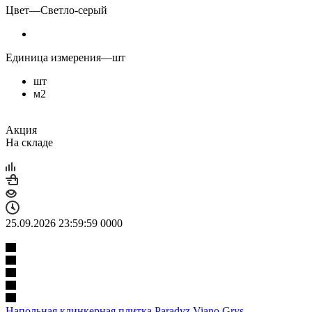
Цвет
—
Светло-серый
Единица измерения
—
шт
шт
м2
Акция
На складе
25.09.2026 23:59:59
0
0
0
0
Напольная клинкерная плитка Paradyz Viano Grys,