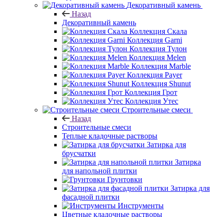
Декоративный камень
Назад
Декоративный камень
Коллекция Скала
Коллекция Garni
Коллекция Тулон
Коллекция Melen
Коллекция Marble
Коллекция Payer
Коллекция Shunut
Коллекция Грот
Коллекция Утес
Строительные смеси
Назад
Строительные смеси
Теплые кладочные растворы
Затирка для
брусчатки
Затирка
для напольной плитки
Грунтовки
Затирка для
фасадной плитки
Инструменты
Цветные кладочные растворы