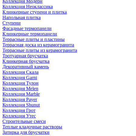
Коллекция Модерн
Коллекция Неоклассика
Клинкерные ступени и плитка
Напольная плитка
Ступени
Фасадные термопанели
Клинкерные термопанели
Террасные плиты и пластины
Террасная доска из керамогранита
Террасные плиты из керамогранита
Тротуарная брусчатка
Клинкерная брусчатка
Декоративный камень
Коллекция Скала
Коллекция Garni
Коллекция Тулон
Коллекция Melen
Коллекция Marble
Коллекция Payer
Коллекция Shunut
Коллекция Грот
Коллекция Утес
Строительные смеси
Теплые кладочные растворы
Затирка для брусчатки