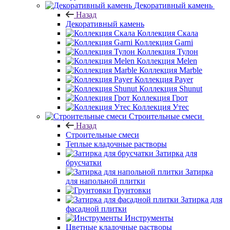
Декоративный камень
Назад
Декоративный камень
Коллекция Скала
Коллекция Garni
Коллекция Тулон
Коллекция Melen
Коллекция Marble
Коллекция Payer
Коллекция Shunut
Коллекция Грот
Коллекция Утес
Строительные смеси
Назад
Строительные смеси
Теплые кладочные растворы
Затирка для
брусчатки
Затирка
для напольной плитки
Грунтовки
Затирка для
фасадной плитки
Инструменты
Цветные кладочные растворы