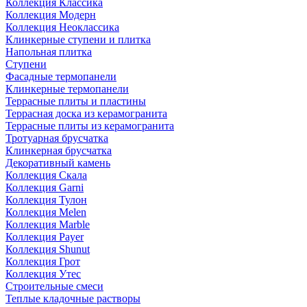
Коллекция Классика
Коллекция Модерн
Коллекция Неоклассика
Клинкерные ступени и плитка
Напольная плитка
Ступени
Фасадные термопанели
Клинкерные термопанели
Террасные плиты и пластины
Террасная доска из керамогранита
Террасные плиты из керамогранита
Тротуарная брусчатка
Клинкерная брусчатка
Декоративный камень
Коллекция Скала
Коллекция Garni
Коллекция Тулон
Коллекция Melen
Коллекция Marble
Коллекция Payer
Коллекция Shunut
Коллекция Грот
Коллекция Утес
Строительные смеси
Теплые кладочные растворы