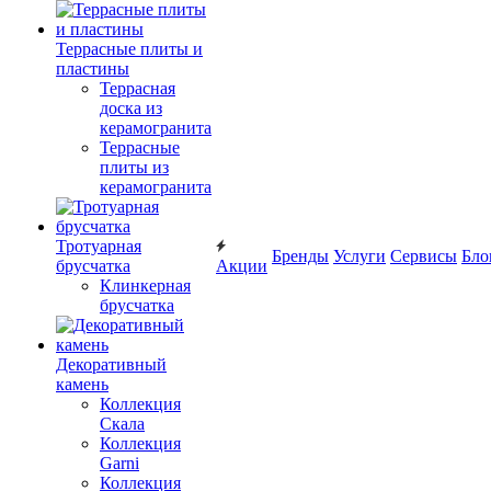
Террасные плиты и
пластины
Террасная
доска из
керамогранита
Террасные
плиты из
керамогранита
Тротуарная
Бренды
Услуги
Сервисы
Бло
брусчатка
Акции
Клинкерная
брусчатка
Декоративный
камень
Коллекция
Скала
Коллекция
Garni
Коллекция