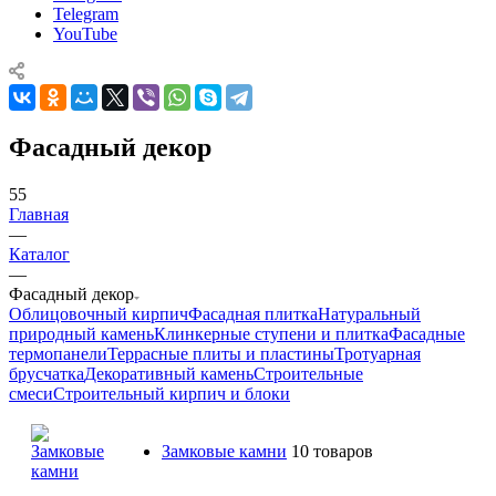
Telegram
YouTube
Фасадный декор
55
Главная
—
Каталог
—
Фасадный декор
Облицовочный кирпич
Фасадная плитка
Натуральный
природный камень
Клинкерные ступени и плитка
Фасадные
термопанели
Террасные плиты и пластины
Тротуарная
брусчатка
Декоративный камень
Строительные
смеси
Строительный кирпич и блоки
Замковые камни
10 товаров