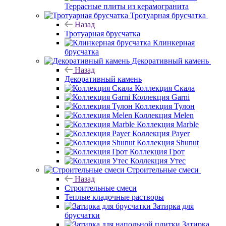
Террасные плиты из керамогранита
Тротуарная брусчатка
Назад
Тротуарная брусчатка
Клинкерная
брусчатка
Декоративный камень
Назад
Декоративный камень
Коллекция Скала
Коллекция Garni
Коллекция Тулон
Коллекция Melen
Коллекция Marble
Коллекция Payer
Коллекция Shunut
Коллекция Грот
Коллекция Утес
Строительные смеси
Назад
Строительные смеси
Теплые кладочные растворы
Затирка для
брусчатки
Затирка