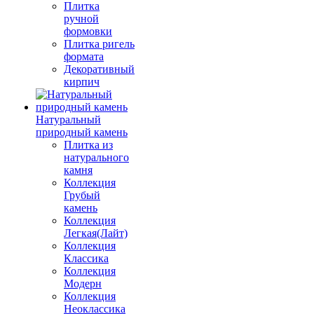
Плитка
ручной
формовки
Плитка ригель
формата
Декоративный
кирпич
Натуральный
природный камень
Плитка из
натурального
камня
Коллекция
Грубый
камень
Коллекция
Легкая(Лайт)
Коллекция
Классика
Коллекция
Модерн
Коллекция
Неоклассика