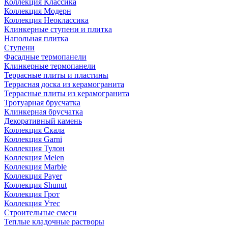
Коллекция Классика
Коллекция Модерн
Коллекция Неоклассика
Клинкерные ступени и плитка
Напольная плитка
Ступени
Фасадные термопанели
Клинкерные термопанели
Террасные плиты и пластины
Террасная доска из керамогранита
Террасные плиты из керамогранита
Тротуарная брусчатка
Клинкерная брусчатка
Декоративный камень
Коллекция Скала
Коллекция Garni
Коллекция Тулон
Коллекция Melen
Коллекция Marble
Коллекция Payer
Коллекция Shunut
Коллекция Грот
Коллекция Утес
Строительные смеси
Теплые кладочные растворы