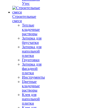
Утес
Строительные
смеси
Теплые
кладочные
растворы
Затирка для
брусчатки
Затирка для
напольной
плитки
Грунтовки
Затирка для
фасадной
плитки
Инструменты
Цветные
кладочные
растворы
Клея для
напольной
плитки
Клея для