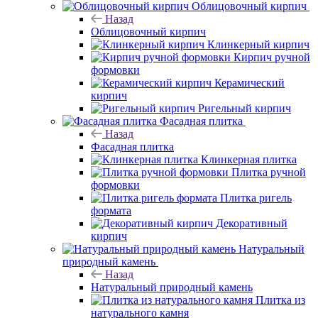
Облицовочный кирпич
Назад
Облицовочный кирпич
Клинкерный кирпич
Кирпич ручной
формовки
Керамический
кирпич
Ригельный кирпич
Фасадная плитка
Назад
Фасадная плитка
Клинкерная плитка
Плитка ручной
формовки
Плитка ригель
формата
Декоративный
кирпич
Натуральный
природный камень
Назад
Натуральный природный камень
Плитка из
натурального камня