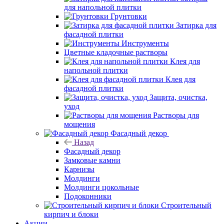
для напольной плитки
Грунтовки
Затирка для
фасадной плитки
Инструменты
Цветные кладочные растворы
Клея для
напольной плитки
Клея для
фасадной плитки
Защита, очистка,
уход
Растворы для
мощения
Фасадный декор
Назад
Фасадный декор
Замковые камни
Карнизы
Молдинги
Молдинги цокольные
Подоконники
Строительный
кирпич и блоки
Акции