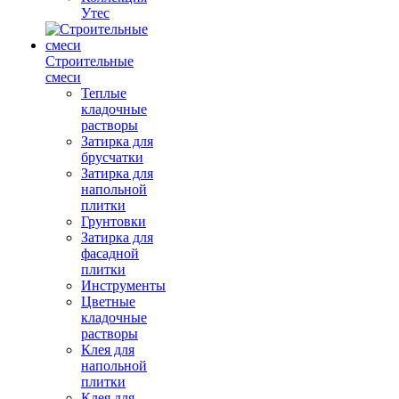
Утес
Строительные
смеси
Теплые
кладочные
растворы
Затирка для
брусчатки
Затирка для
напольной
плитки
Грунтовки
Затирка для
фасадной
плитки
Инструменты
Цветные
кладочные
растворы
Клея для
напольной
плитки
Клея для