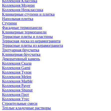
Коллекция Классика
Коллекция Модерн
Коллекция Неоклассика
Клинкерные ступени и плитка
Напольная плитка
Ступени
Фасадные термопанели
Клинкерные термопанели
Террасные плиты и пластины
Террасная доска из керамогранита
Террасные плиты из керамогранита
Тротуарная брусчатка
Клинкерная брусчатка
Декоративный камень
Коллекция Скала
Коллекция Garni
Коллекция Тулон
Коллекция Melen
Коллекция Marble
Коллекция Payer
Коллекция Shunut
Коллекция Грот
Коллекция Утес
Строительные смеси
Теплые кладочные растворы