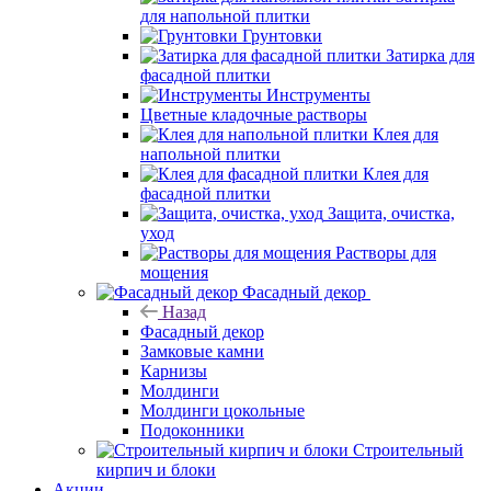
для напольной плитки
Грунтовки
Затирка для
фасадной плитки
Инструменты
Цветные кладочные растворы
Клея для
напольной плитки
Клея для
фасадной плитки
Защита, очистка,
уход
Растворы для
мощения
Фасадный декор
Назад
Фасадный декор
Замковые камни
Карнизы
Молдинги
Молдинги цокольные
Подоконники
Строительный
кирпич и блоки
Акции