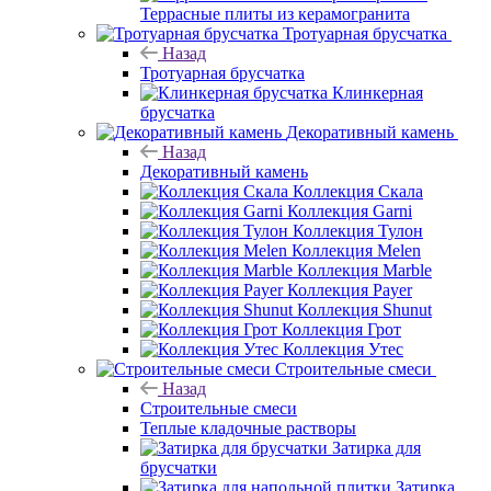
Террасные плиты из керамогранита
Тротуарная брусчатка
Назад
Тротуарная брусчатка
Клинкерная
брусчатка
Декоративный камень
Назад
Декоративный камень
Коллекция Скала
Коллекция Garni
Коллекция Тулон
Коллекция Melen
Коллекция Marble
Коллекция Payer
Коллекция Shunut
Коллекция Грот
Коллекция Утес
Строительные смеси
Назад
Строительные смеси
Теплые кладочные растворы
Затирка для
брусчатки
Затирка