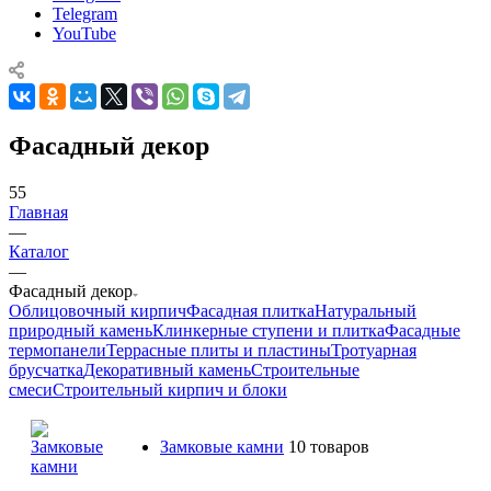
Telegram
YouTube
Фасадный декор
55
Главная
—
Каталог
—
Фасадный декор
Облицовочный кирпич
Фасадная плитка
Натуральный
природный камень
Клинкерные ступени и плитка
Фасадные
термопанели
Террасные плиты и пластины
Тротуарная
брусчатка
Декоративный камень
Строительные
смеси
Строительный кирпич и блоки
Замковые камни
10 товаров