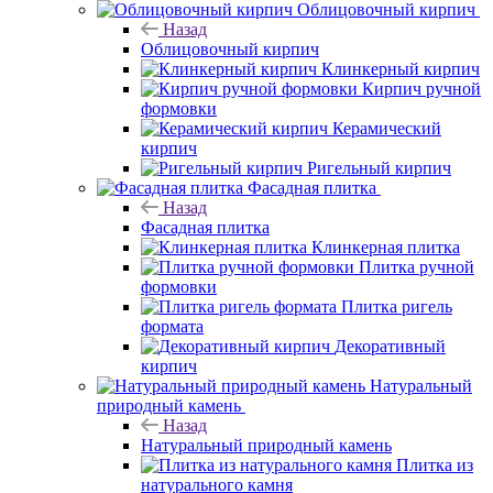
Облицовочный кирпич
Назад
Облицовочный кирпич
Клинкерный кирпич
Кирпич ручной
формовки
Керамический
кирпич
Ригельный кирпич
Фасадная плитка
Назад
Фасадная плитка
Клинкерная плитка
Плитка ручной
формовки
Плитка ригель
формата
Декоративный
кирпич
Натуральный
природный камень
Назад
Натуральный природный камень
Плитка из
натурального камня