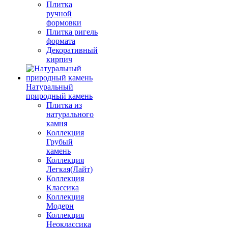
Плитка
ручной
формовки
Плитка ригель
формата
Декоративный
кирпич
Натуральный
природный камень
Плитка из
натурального
камня
Коллекция
Грубый
камень
Коллекция
Легкая(Лайт)
Коллекция
Классика
Коллекция
Модерн
Коллекция
Неоклассика