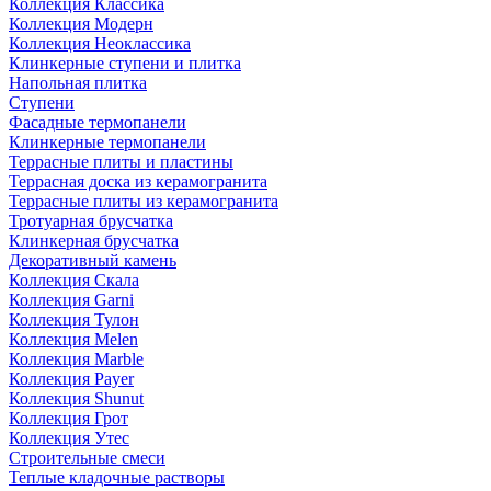
Коллекция Классика
Коллекция Модерн
Коллекция Неоклассика
Клинкерные ступени и плитка
Напольная плитка
Ступени
Фасадные термопанели
Клинкерные термопанели
Террасные плиты и пластины
Террасная доска из керамогранита
Террасные плиты из керамогранита
Тротуарная брусчатка
Клинкерная брусчатка
Декоративный камень
Коллекция Скала
Коллекция Garni
Коллекция Тулон
Коллекция Melen
Коллекция Marble
Коллекция Payer
Коллекция Shunut
Коллекция Грот
Коллекция Утес
Строительные смеси
Теплые кладочные растворы