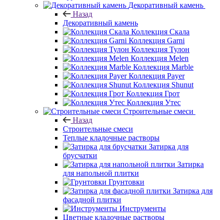
Декоративный камень
Назад
Декоративный камень
Коллекция Скала
Коллекция Garni
Коллекция Тулон
Коллекция Melen
Коллекция Marble
Коллекция Payer
Коллекция Shunut
Коллекция Грот
Коллекция Утес
Строительные смеси
Назад
Строительные смеси
Теплые кладочные растворы
Затирка для
брусчатки
Затирка
для напольной плитки
Грунтовки
Затирка для
фасадной плитки
Инструменты
Цветные кладочные растворы