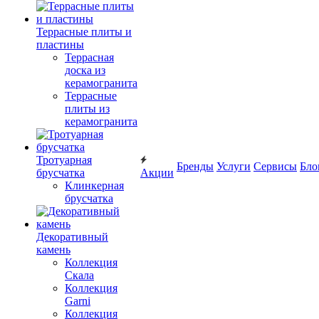
Террасные плиты и
пластины
Террасная
доска из
керамогранита
Террасные
плиты из
керамогранита
Тротуарная
Бренды
Услуги
Сервисы
Бло
брусчатка
Акции
Клинкерная
брусчатка
Декоративный
камень
Коллекция
Скала
Коллекция
Garni
Коллекция