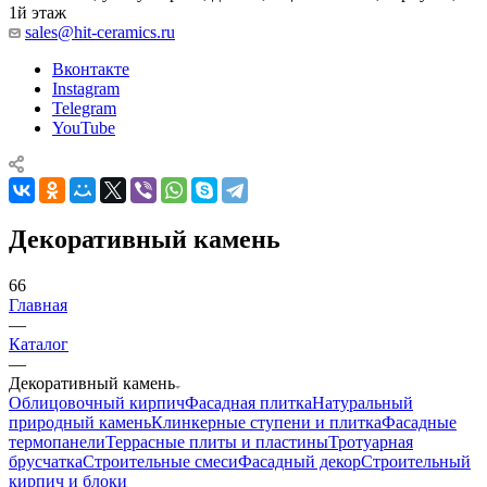
1й этаж
sales@hit-ceramics.ru
Вконтакте
Instagram
Telegram
YouTube
Декоративный камень
66
Главная
—
Каталог
—
Декоративный камень
Облицовочный кирпич
Фасадная плитка
Натуральный
природный камень
Клинкерные ступени и плитка
Фасадные
термопанели
Террасные плиты и пластины
Тротуарная
брусчатка
Строительные смеси
Фасадный декор
Строительный
кирпич и блоки