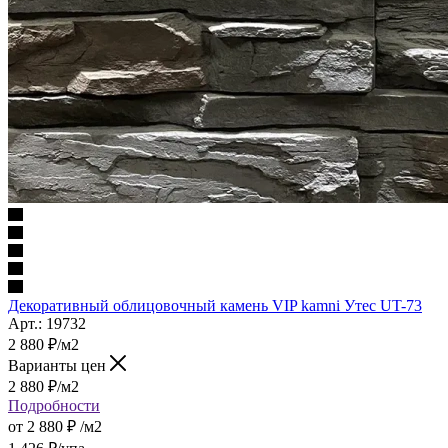
Декоративный облицовочный камень VIP kamni Утес UT-73
Арт.: 19732
2 880
₽
/м2
Варианты цен
2 880
₽
/м2
Подробности
от
2 880 ₽
/м2