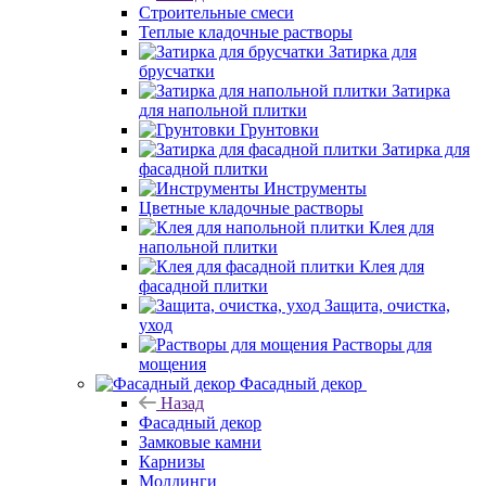
Строительные смеси
Теплые кладочные растворы
Затирка для
брусчатки
Затирка
для напольной плитки
Грунтовки
Затирка для
фасадной плитки
Инструменты
Цветные кладочные растворы
Клея для
напольной плитки
Клея для
фасадной плитки
Защита, очистка,
уход
Растворы для
мощения
Фасадный декор
Назад
Фасадный декор
Замковые камни
Карнизы
Молдинги