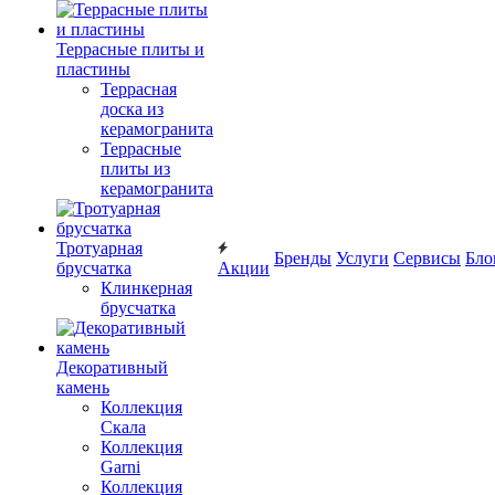
Террасные плиты и
пластины
Террасная
доска из
керамогранита
Террасные
плиты из
керамогранита
Тротуарная
Бренды
Услуги
Сервисы
Бло
брусчатка
Акции
Клинкерная
брусчатка
Декоративный
камень
Коллекция
Скала
Коллекция
Garni
Коллекция