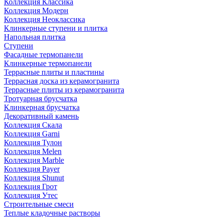
Коллекция Классика
Коллекция Модерн
Коллекция Неоклассика
Клинкерные ступени и плитка
Напольная плитка
Ступени
Фасадные термопанели
Клинкерные термопанели
Террасные плиты и пластины
Террасная доска из керамогранита
Террасные плиты из керамогранита
Тротуарная брусчатка
Клинкерная брусчатка
Декоративный камень
Коллекция Скала
Коллекция Garni
Коллекция Тулон
Коллекция Melen
Коллекция Marble
Коллекция Payer
Коллекция Shunut
Коллекция Грот
Коллекция Утес
Строительные смеси
Теплые кладочные растворы