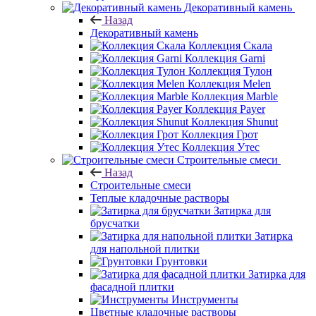
Декоративный камень
Назад
Декоративный камень
Коллекция Скала
Коллекция Garni
Коллекция Тулон
Коллекция Melen
Коллекция Marble
Коллекция Payer
Коллекция Shunut
Коллекция Грот
Коллекция Утес
Строительные смеси
Назад
Строительные смеси
Теплые кладочные растворы
Затирка для
брусчатки
Затирка
для напольной плитки
Грунтовки
Затирка для
фасадной плитки
Инструменты
Цветные кладочные растворы