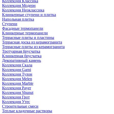
Коллекция Классика
Коллекция Модерн
Коллекция Неоклассика
Клинкерные ступени и плитка
Напольная плитка
Ступени
Фасадные термопанели
Клинкерные термопанели
Террасные плиты и пластины
Террасная доска из керамогранита
Террасные плиты из керамогранита
Тротуарная брусчатка
Клинкерная брусчатка
Декоративный камень
Коллекция Скала
Коллекция Garni
Коллекция Тулон
Коллекция Melen
Коллекция Marble
Коллекция Payer
Коллекция Shunut
Коллекция Грот
Коллекция Утес
Строительные смеси
Теплые кладочные растворы