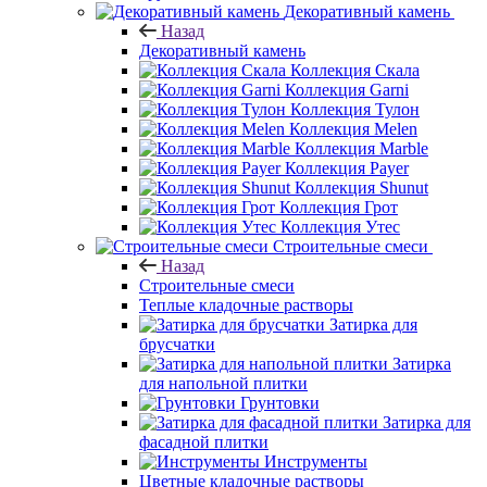
Декоративный камень
Назад
Декоративный камень
Коллекция Скала
Коллекция Garni
Коллекция Тулон
Коллекция Melen
Коллекция Marble
Коллекция Payer
Коллекция Shunut
Коллекция Грот
Коллекция Утес
Строительные смеси
Назад
Строительные смеси
Теплые кладочные растворы
Затирка для
брусчатки
Затирка
для напольной плитки
Грунтовки
Затирка для
фасадной плитки
Инструменты
Цветные кладочные растворы