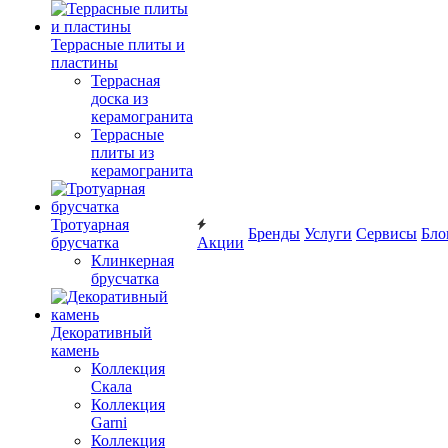
Террасные плиты и
пластины
Террасная
доска из
керамогранита
Террасные
плиты из
керамогранита
Тротуарная
Бренды
Услуги
Сервисы
Бло
брусчатка
Акции
Клинкерная
брусчатка
Декоративный
камень
Коллекция
Скала
Коллекция
Garni
Коллекция