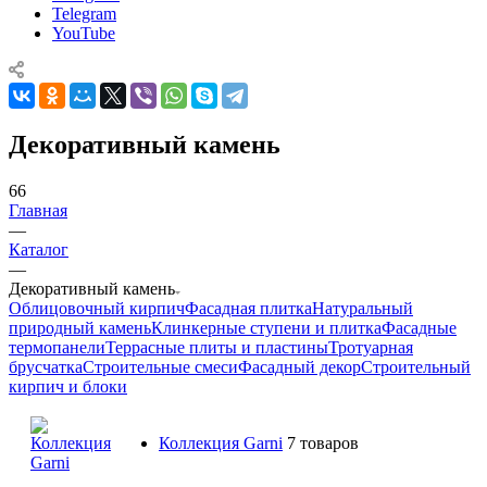
Telegram
YouTube
Декоративный камень
66
Главная
—
Каталог
—
Декоративный камень
Облицовочный кирпич
Фасадная плитка
Натуральный
природный камень
Клинкерные ступени и плитка
Фасадные
термопанели
Террасные плиты и пластины
Тротуарная
брусчатка
Строительные смеси
Фасадный декор
Строительный
кирпич и блоки
Коллекция Garni
7 товаров