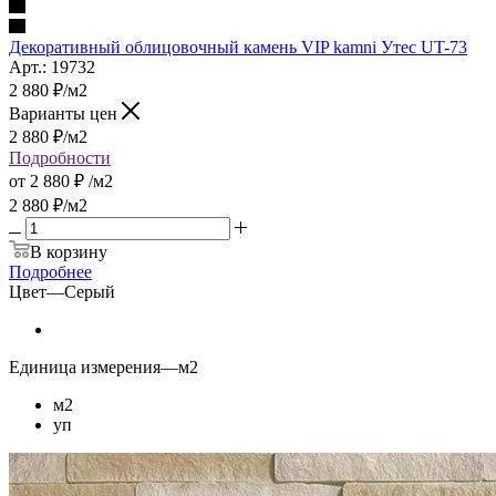
Декоративный облицовочный камень VIP kamni Утес UT-73
Арт.: 19732
2 880
₽
/м2
Варианты цен
2 880
₽
/м2
Подробности
от
2 880 ₽
/м2
2 880
₽
/м2
В корзину
Подробнее
Цвет
—
Серый
Единица измерения
—
м2
м2
уп