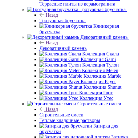
Террасные плиты из керамогранита
Тротуарная брусчатка
Назад
Тротуарная брусчатка
Клинкерная
брусчатка
Декоративный камень
Назад
Декоративный камень
Коллекция Скала
Коллекция Garni
Коллекция Тулон
Коллекция Melen
Коллекция Marble
Коллекция Payer
Коллекция Shunut
Коллекция Грот
Коллекция Утес
Строительные смеси
Назад
Строительные смеси
Теплые кладочные растворы
Затирка для
брусчатки
Затирка