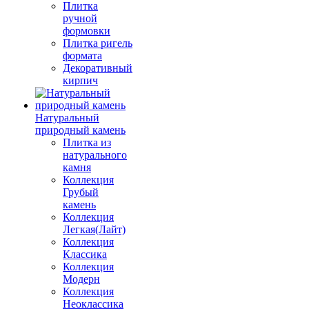
Плитка
ручной
формовки
Плитка ригель
формата
Декоративный
кирпич
Натуральный
природный камень
Плитка из
натурального
камня
Коллекция
Грубый
камень
Коллекция
Легкая(Лайт)
Коллекция
Классика
Коллекция
Модерн
Коллекция
Неоклассика