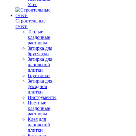
Утес
Строительные
смеси
Теплые
кладочные
растворы
Затирка для
брусчатки
Затирка для
напольной
плитки
Грунтовки
Затирка для
фасадной
плитки
Инструменты
Цветные
кладочные
растворы
Клея для
напольной
плитки
Клея для