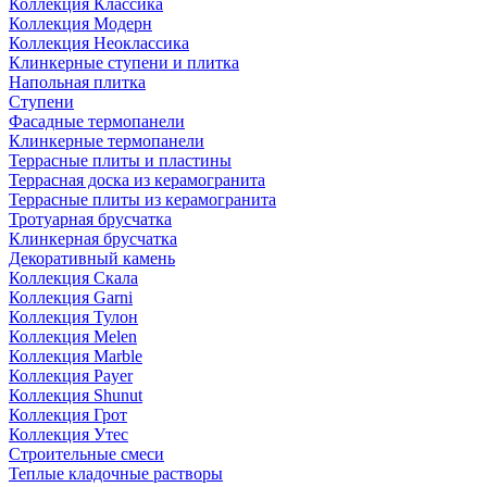
Коллекция Классика
Коллекция Модерн
Коллекция Неоклассика
Клинкерные ступени и плитка
Напольная плитка
Ступени
Фасадные термопанели
Клинкерные термопанели
Террасные плиты и пластины
Террасная доска из керамогранита
Террасные плиты из керамогранита
Тротуарная брусчатка
Клинкерная брусчатка
Декоративный камень
Коллекция Скала
Коллекция Garni
Коллекция Тулон
Коллекция Melen
Коллекция Marble
Коллекция Payer
Коллекция Shunut
Коллекция Грот
Коллекция Утес
Строительные смеси
Теплые кладочные растворы