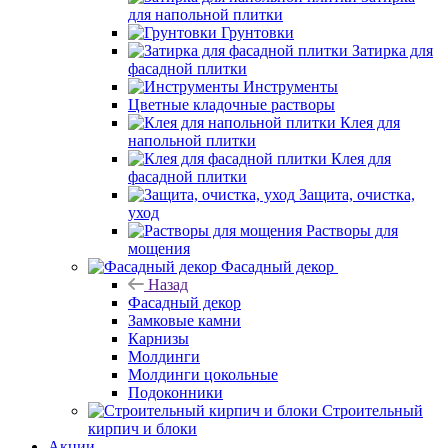
для напольной плитки
Грунтовки
Затирка для
фасадной плитки
Инструменты
Цветные кладочные растворы
Клея для
напольной плитки
Клея для
фасадной плитки
Защита, очистка,
уход
Растворы для
мощения
Фасадный декор
Назад
Фасадный декор
Замковые камни
Карнизы
Молдинги
Молдинги цокольные
Подоконники
Строительный
кирпич и блоки
Акции