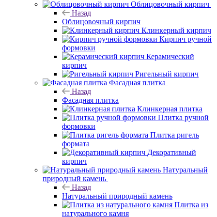
Облицовочный кирпич
Назад
Облицовочный кирпич
Клинкерный кирпич
Кирпич ручной
формовки
Керамический
кирпич
Ригельный кирпич
Фасадная плитка
Назад
Фасадная плитка
Клинкерная плитка
Плитка ручной
формовки
Плитка ригель
формата
Декоративный
кирпич
Натуральный
природный камень
Назад
Натуральный природный камень
Плитка из
натурального камня