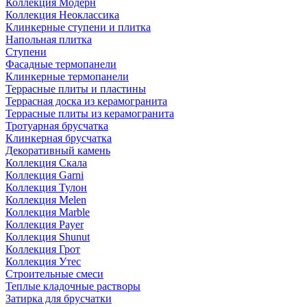
Коллекция Модерн
Коллекция Неоклассика
Клинкерные ступени и плитка
Напольная плитка
Ступени
Фасадные термопанели
Клинкерные термопанели
Террасные плиты и пластины
Террасная доска из керамогранита
Террасные плиты из керамогранита
Тротуарная брусчатка
Клинкерная брусчатка
Декоративный камень
Коллекция Скала
Коллекция Garni
Коллекция Тулон
Коллекция Melen
Коллекция Marble
Коллекция Payer
Коллекция Shunut
Коллекция Грот
Коллекция Утес
Строительные смеси
Теплые кладочные растворы
Затирка для брусчатки