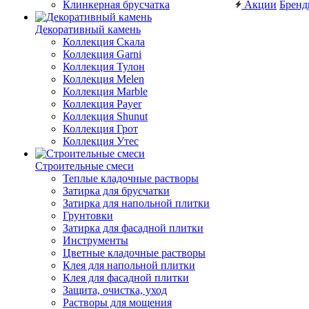
Клинкерная брусчатка
Акции
Брен
Декоративный камень
Коллекция Скала
Коллекция Garni
Коллекция Тулон
Коллекция Melen
Коллекция Marble
Коллекция Payer
Коллекция Shunut
Коллекция Грот
Коллекция Утес
Строительные смеси
Теплые кладочные растворы
Затирка для брусчатки
Затирка для напольной плитки
Грунтовки
Затирка для фасадной плитки
Инструменты
Цветные кладочные растворы
Клея для напольной плитки
Клея для фасадной плитки
Защита, очистка, уход
Растворы для мощения