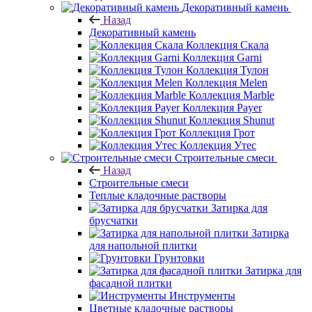
Декоративный камень
Назад
Декоративный камень
Коллекция Скала
Коллекция Garni
Коллекция Тулон
Коллекция Melen
Коллекция Marble
Коллекция Payer
Коллекция Shunut
Коллекция Грот
Коллекция Утес
Строительные смеси
Назад
Строительные смеси
Теплые кладочные растворы
Затирка для
брусчатки
Затирка
для напольной плитки
Грунтовки
Затирка для
фасадной плитки
Инструменты
Цветные кладочные растворы