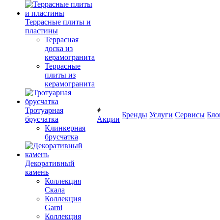
Террасные плиты и
пластины
Террасная
доска из
керамогранита
Террасные
плиты из
керамогранита
Тротуарная
Бренды
Услуги
Сервисы
Бло
брусчатка
Акции
Клинкерная
брусчатка
Декоративный
камень
Коллекция
Скала
Коллекция
Garni
Коллекция