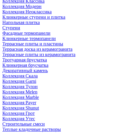
Коллекция Классика
Коллекция Модерн
Коллекция Неоклассика
Клинкерные ступени и плитка
Напольная плитка
Ступени
Фасадные термопанели
Клинкерные термопанели
Террасные плиты и пластины
Террасная доска из керамогранита
Террасные плиты из керамогранита
Тротуарная брусчатка
Клинкерная брусчатка
Декоративный камень
Коллекция Скала
Коллекция Garni
Коллекция Тулон
Коллекция Melen
Коллекция Marble
Коллекция Payer
Коллекция Shunut
Коллекция Грот
Коллекция Утес
Строительные смеси
Теплые кладочные растворы