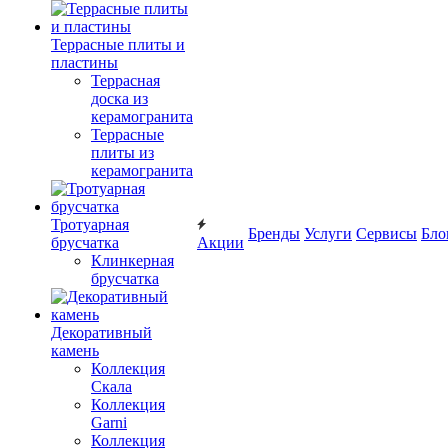
Террасные плиты и
пластины
Террасная
доска из
керамогранита
Террасные
плиты из
керамогранита
Тротуарная
Бренды
Услуги
Сервисы
Бло
брусчатка
Акции
Клинкерная
брусчатка
Декоративный
камень
Коллекция
Скала
Коллекция
Garni
Коллекция