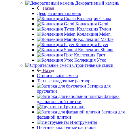
Декоративный камень
Назад
Декоративный камень
Коллекция Скала
Коллекция Garni
Коллекция Тулон
Коллекция Melen
Коллекция Marble
Коллекция Payer
Коллекция Shunut
Коллекция Грот
Коллекция Утес
Строительные смеси
Назад
Строительные смеси
Теплые кладочные растворы
Затирка для
брусчатки
Затирка
для напольной плитки
Грунтовки
Затирка для
фасадной плитки
Инструменты
Цветные кладочные растворы