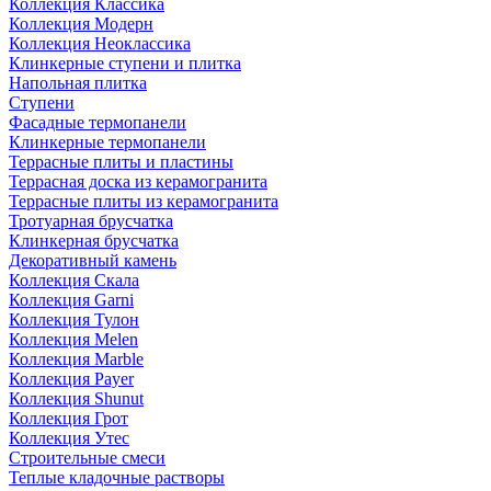
Коллекция Классика
Коллекция Модерн
Коллекция Неоклассика
Клинкерные ступени и плитка
Напольная плитка
Ступени
Фасадные термопанели
Клинкерные термопанели
Террасные плиты и пластины
Террасная доска из керамогранита
Террасные плиты из керамогранита
Тротуарная брусчатка
Клинкерная брусчатка
Декоративный камень
Коллекция Скала
Коллекция Garni
Коллекция Тулон
Коллекция Melen
Коллекция Marble
Коллекция Payer
Коллекция Shunut
Коллекция Грот
Коллекция Утес
Строительные смеси
Теплые кладочные растворы