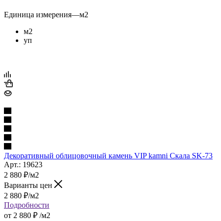
Единица измерения
—
м2
м2
уп
Декоративный облицовочный камень VIP kamni Скала SK-73
Арт.: 19623
2 880
₽
/м2
Варианты цен
2 880
₽
/м2
Подробности
от
2 880 ₽
/м2