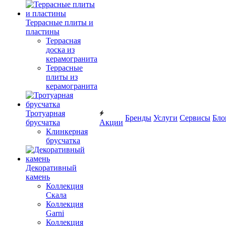
Террасные плиты и
пластины
Террасная
доска из
керамогранита
Террасные
плиты из
керамогранита
Тротуарная
Бренды
Услуги
Сервисы
Бло
брусчатка
Акции
Клинкерная
брусчатка
Декоративный
камень
Коллекция
Скала
Коллекция
Garni
Коллекция