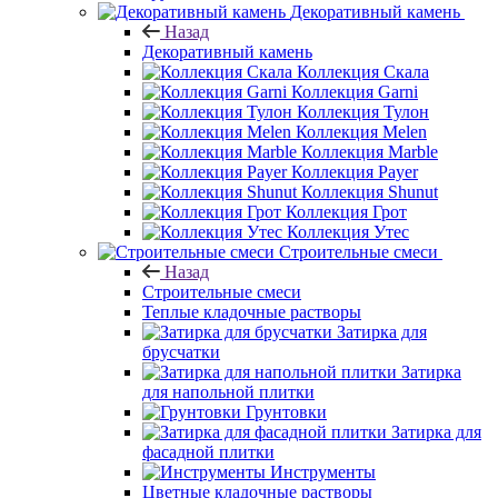
Декоративный камень
Назад
Декоративный камень
Коллекция Скала
Коллекция Garni
Коллекция Тулон
Коллекция Melen
Коллекция Marble
Коллекция Payer
Коллекция Shunut
Коллекция Грот
Коллекция Утес
Строительные смеси
Назад
Строительные смеси
Теплые кладочные растворы
Затирка для
брусчатки
Затирка
для напольной плитки
Грунтовки
Затирка для
фасадной плитки
Инструменты
Цветные кладочные растворы