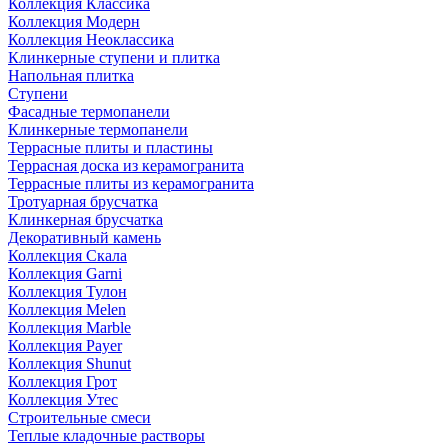
Коллекция Классика
Коллекция Модерн
Коллекция Неоклассика
Клинкерные ступени и плитка
Напольная плитка
Ступени
Фасадные термопанели
Клинкерные термопанели
Террасные плиты и пластины
Террасная доска из керамогранита
Террасные плиты из керамогранита
Тротуарная брусчатка
Клинкерная брусчатка
Декоративный камень
Коллекция Скала
Коллекция Garni
Коллекция Тулон
Коллекция Melen
Коллекция Marble
Коллекция Payer
Коллекция Shunut
Коллекция Грот
Коллекция Утес
Строительные смеси
Теплые кладочные растворы