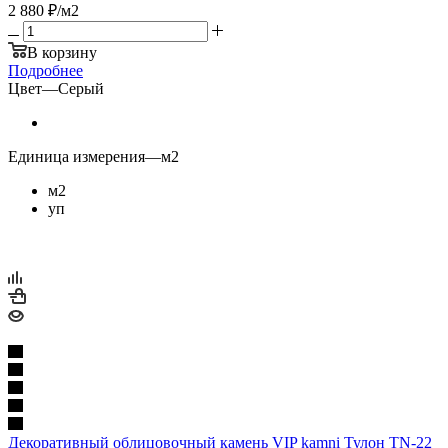
2 880
₽
/м2
В корзину
Подробнее
Цвет
—
Серый
Единица измерения
—
м2
м2
уп
Декоративный облицовочный камень VIP kamni Тулон TN-22