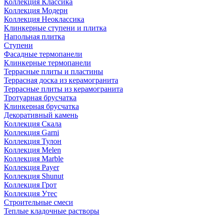
Коллекция Классика
Коллекция Модерн
Коллекция Неоклассика
Клинкерные ступени и плитка
Напольная плитка
Ступени
Фасадные термопанели
Клинкерные термопанели
Террасные плиты и пластины
Террасная доска из керамогранита
Террасные плиты из керамогранита
Тротуарная брусчатка
Клинкерная брусчатка
Декоративный камень
Коллекция Скала
Коллекция Garni
Коллекция Тулон
Коллекция Melen
Коллекция Marble
Коллекция Payer
Коллекция Shunut
Коллекция Грот
Коллекция Утес
Строительные смеси
Теплые кладочные растворы