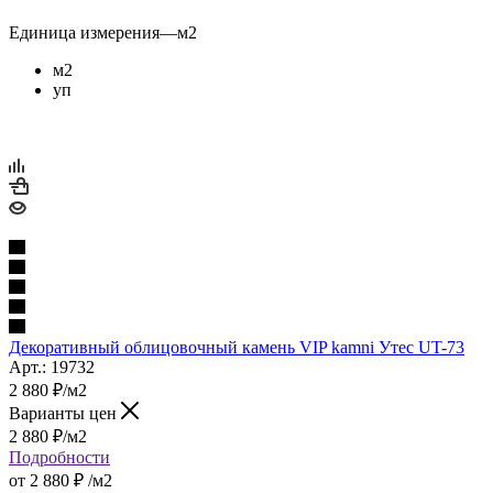
Единица измерения
—
м2
м2
уп
Декоративный облицовочный камень VIP kamni Утес UT-73
Арт.: 19732
2 880
₽
/м2
Варианты цен
2 880
₽
/м2
Подробности
от
2 880 ₽
/м2