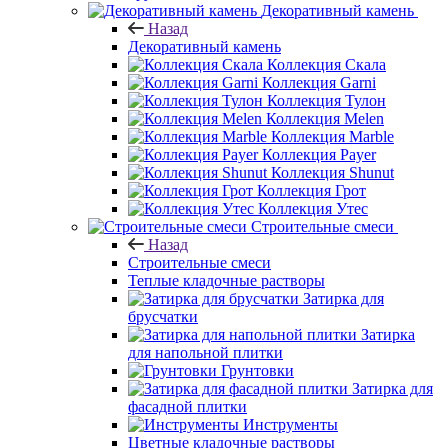
Декоративный камень
Назад
Декоративный камень
Коллекция Скала
Коллекция Garni
Коллекция Тулон
Коллекция Melen
Коллекция Marble
Коллекция Payer
Коллекция Shunut
Коллекция Грот
Коллекция Утес
Строительные смеси
Назад
Строительные смеси
Теплые кладочные растворы
Затирка для
брусчатки
Затирка
для напольной плитки
Грунтовки
Затирка для
фасадной плитки
Инструменты
Цветные кладочные растворы