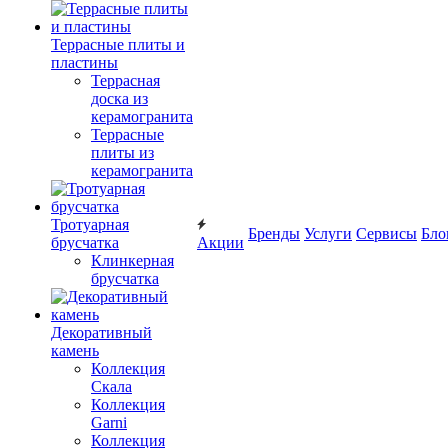
Террасные плиты и
пластины
Террасная
доска из
керамогранита
Террасные
плиты из
керамогранита
Тротуарная
Бренды
Услуги
Сервисы
Бло
брусчатка
Акции
Клинкерная
брусчатка
Декоративный
камень
Коллекция
Скала
Коллекция
Garni
Коллекция