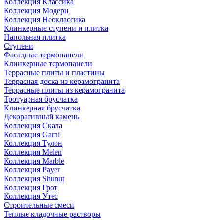
Коллекция Классика
Коллекция Модерн
Коллекция Неоклассика
Клинкерные ступени и плитка
Напольная плитка
Ступени
Фасадные термопанели
Клинкерные термопанели
Террасные плиты и пластины
Террасная доска из керамогранита
Террасные плиты из керамогранита
Тротуарная брусчатка
Клинкерная брусчатка
Декоративный камень
Коллекция Скала
Коллекция Garni
Коллекция Тулон
Коллекция Melen
Коллекция Marble
Коллекция Payer
Коллекция Shunut
Коллекция Грот
Коллекция Утес
Строительные смеси
Теплые кладочные растворы