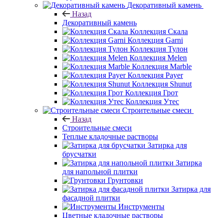
Декоративный камень
Назад
Декоративный камень
Коллекция Скала
Коллекция Garni
Коллекция Тулон
Коллекция Melen
Коллекция Marble
Коллекция Payer
Коллекция Shunut
Коллекция Грот
Коллекция Утес
Строительные смеси
Назад
Строительные смеси
Теплые кладочные растворы
Затирка для
брусчатки
Затирка
для напольной плитки
Грунтовки
Затирка для
фасадной плитки
Инструменты
Цветные кладочные растворы