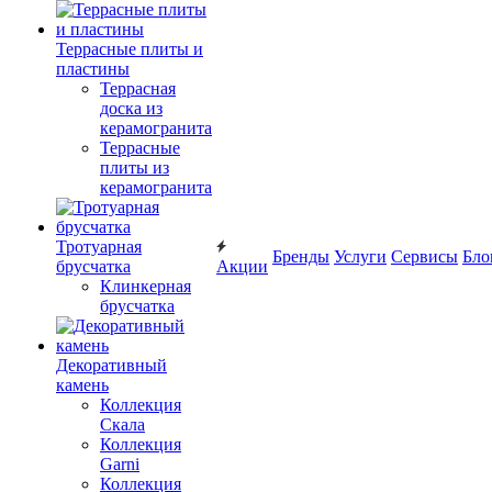
Террасные плиты и
пластины
Террасная
доска из
керамогранита
Террасные
плиты из
керамогранита
Тротуарная
Бренды
Услуги
Сервисы
Бло
брусчатка
Акции
Клинкерная
брусчатка
Декоративный
камень
Коллекция
Скала
Коллекция
Garni
Коллекция