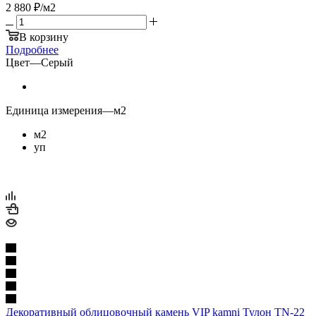
2 880
₽
/м2
В корзину
Подробнее
Цвет
—
Серый
Единица измерения
—
м2
м2
уп
Декоративный облицовочный камень VIP kamni Тулон TN-22