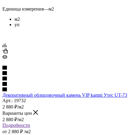
Единица измерения
—
м2
м2
уп
Декоративный облицовочный камень VIP kamni Утес UT-73
Арт.: 19732
2 880
₽
/м2
Варианты цен
2 880
₽
/м2
Подробности
от
2 880 ₽
/м2