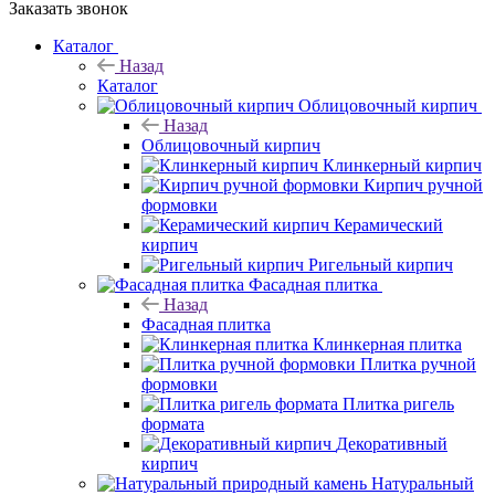
Заказать звонок
Каталог
Назад
Каталог
Облицовочный кирпич
Назад
Облицовочный кирпич
Клинкерный кирпич
Кирпич ручной
формовки
Керамический
кирпич
Ригельный кирпич
Фасадная плитка
Назад
Фасадная плитка
Клинкерная плитка
Плитка ручной
формовки
Плитка ригель
формата
Декоративный
кирпич
Натуральный