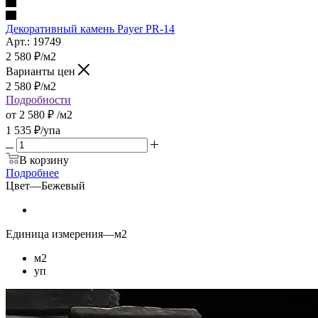
Декоративный камень Payer PR-14
Арт.: 19749
2 580
₽
/м2
Варианты цен
2 580
₽
/м2
Подробности
от
2 580 ₽
/м2
1 535
₽
/упа
В корзину
Подробнее
Цвет
—
Бежевый
Единица измерения
—
м2
м2
уп