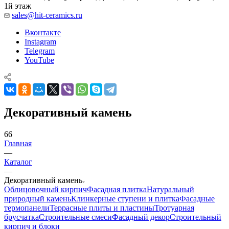
1й этаж
sales@hit-ceramics.ru
Вконтакте
Instagram
Telegram
YouTube
Декоративный камень
66
Главная
—
Каталог
—
Декоративный камень
Облицовочный кирпич
Фасадная плитка
Натуральный
природный камень
Клинкерные ступени и плитка
Фасадные
термопанели
Террасные плиты и пластины
Тротуарная
брусчатка
Строительные смеси
Фасадный декор
Строительный
кирпич и блоки