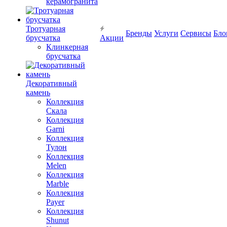
керамогранита
Тротуарная
Бренды
Услуги
Сервисы
Бло
брусчатка
Акции
Клинкерная
брусчатка
Декоративный
камень
Коллекция
Скала
Коллекция
Garni
Коллекция
Тулон
Коллекция
Melen
Коллекция
Marble
Коллекция
Payer
Коллекция
Shunut