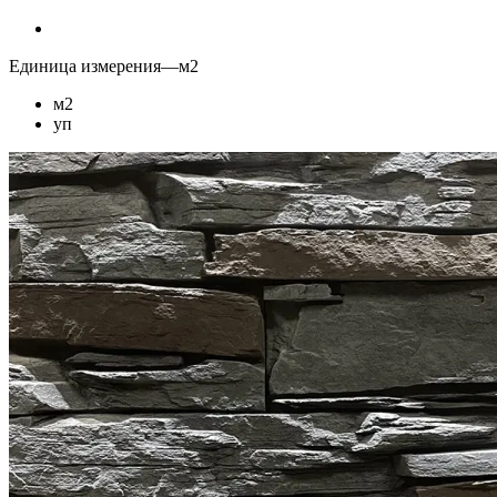
Единица измерения
—
м2
м2
уп