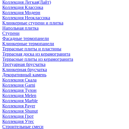
Коллекция Легкая(Лайт)
Коллекция Классика
Коллекция Модерн
Коллекция Неоклассика
Клинкерные ступени и плитка
Напольная плитка
Ступени
Фасадные термопанели
Клинкерные термопанели
Террасные плиты и пластины
Террасная доска из керамогранита
Террасные плиты из керамогранита
Тротуарная брусчатка
Клинкерная брусчатка
Декоративный камень
Коллекция Скала
Коллекция Garni
Коллекция Тулон
Коллекция Melen
Коллекция Marble
Коллекция Payer
Коллекция Shunut
Коллекция Грот
Коллекция Утес
Строительные смеси