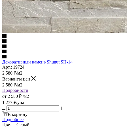
Декоративный камень Shunut SH-14
Арт.: 19724
2 580
₽
/м2
Варианты цен
2 580
₽
/м2
Подробности
от
2 580 ₽
/м2
1 277
₽
/упа
В корзину
Подробнее
Цвет
—
Серый