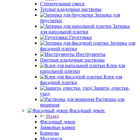
Строительные смеси
Теплые кладочные растворы
Затирка для
брусчатки
Затирка
для напольной плитки
Грунтовки
Затирка для
фасадной плитки
Инструменты
Цветные кладочные растворы
Клея для
напольной плитки
Клея для
фасадной плитки
Защита, очистка,
уход
Растворы для
мощения
Фасадный декор
Назад
Фасадный декор
Замковые камни
Карнизы
Молдинги