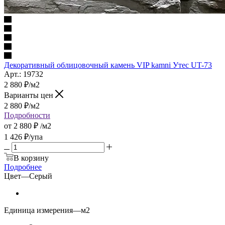
Декоративный облицовочный камень VIP kamni Утес UT-73
Арт.: 19732
2 880
₽
/м2
Варианты цен
2 880
₽
/м2
Подробности
от
2 880 ₽
/м2
1 426
₽
/упа
В корзину
Подробнее
Цвет
—
Серый
Единица измерения
—
м2