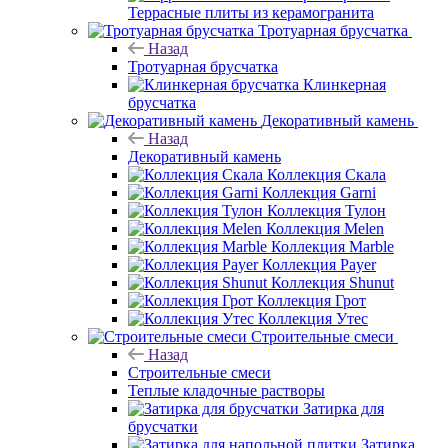
Террасные плиты из керамогранита
Тротуарная брусчатка
Назад
Тротуарная брусчатка
Клинкерная
брусчатка
Декоративный камень
Назад
Декоративный камень
Коллекция Скала
Коллекция Garni
Коллекция Тулон
Коллекция Melen
Коллекция Marble
Коллекция Payer
Коллекция Shunut
Коллекция Грот
Коллекция Утес
Строительные смеси
Назад
Строительные смеси
Теплые кладочные растворы
Затирка для
брусчатки
Затирка