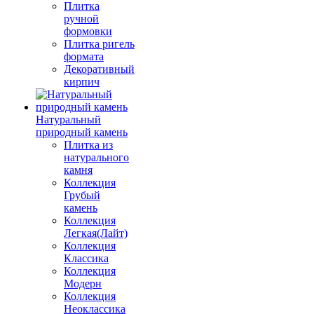
Плитка
ручной
формовки
Плитка ригель
формата
Декоративный
кирпич
Натуральный
природный камень
Плитка из
натурального
камня
Коллекция
Грубый
камень
Коллекция
Легкая(Лайт)
Коллекция
Классика
Коллекция
Модерн
Коллекция
Неоклассика