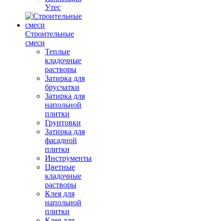
Утес
Строительные
смеси
Теплые
кладочные
растворы
Затирка для
брусчатки
Затирка для
напольной
плитки
Грунтовки
Затирка для
фасадной
плитки
Инструменты
Цветные
кладочные
растворы
Клея для
напольной
плитки
Клея для