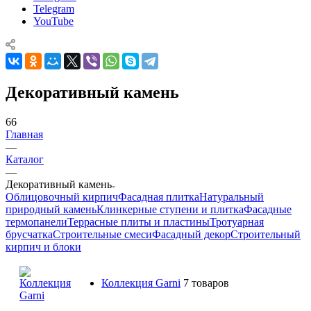
Telegram
YouTube
Декоративный камень
66
Главная
—
Каталог
—
Декоративный камень
Облицовочный кирпич
Фасадная плитка
Натуральный
природный камень
Клинкерные ступени и плитка
Фасадные
термопанели
Террасные плиты и пластины
Тротуарная
брусчатка
Строительные смеси
Фасадный декор
Строительный
кирпич и блоки
Коллекция Garni
7 товаров