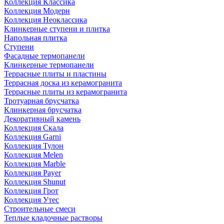
Коллекция Классика
Коллекция Модерн
Коллекция Неоклассика
Клинкерные ступени и плитка
Напольная плитка
Ступени
Фасадные термопанели
Клинкерные термопанели
Террасные плиты и пластины
Террасная доска из керамогранита
Террасные плиты из керамогранита
Тротуарная брусчатка
Клинкерная брусчатка
Декоративный камень
Коллекция Скала
Коллекция Garni
Коллекция Тулон
Коллекция Melen
Коллекция Marble
Коллекция Payer
Коллекция Shunut
Коллекция Грот
Коллекция Утес
Строительные смеси
Теплые кладочные растворы