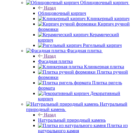
Облицовочный кирпич
Назад
Облицовочный кирпич
Клинкерный кирпич
Кирпич ручной
формовки
Керамический
кирпич
Ригельный кирпич
Фасадная плитка
Назад
Фасадная плитка
Клинкерная плитка
Плитка ручной
формовки
Плитка ригель
формата
Декоративный
кирпич
Натуральный
природный камень
Назад
Натуральный природный камень
Плитка из
натурального камня