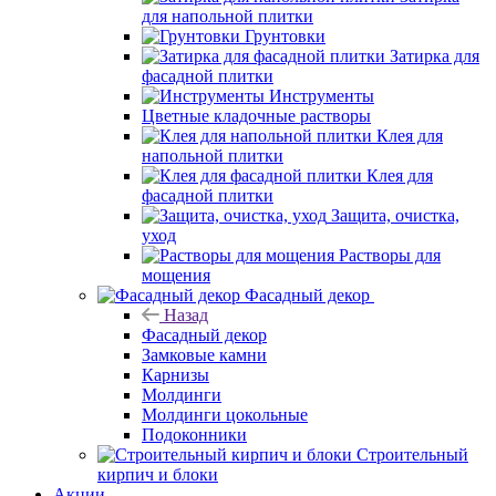
для напольной плитки
Грунтовки
Затирка для
фасадной плитки
Инструменты
Цветные кладочные растворы
Клея для
напольной плитки
Клея для
фасадной плитки
Защита, очистка,
уход
Растворы для
мощения
Фасадный декор
Назад
Фасадный декор
Замковые камни
Карнизы
Молдинги
Молдинги цокольные
Подоконники
Строительный
кирпич и блоки
Акции