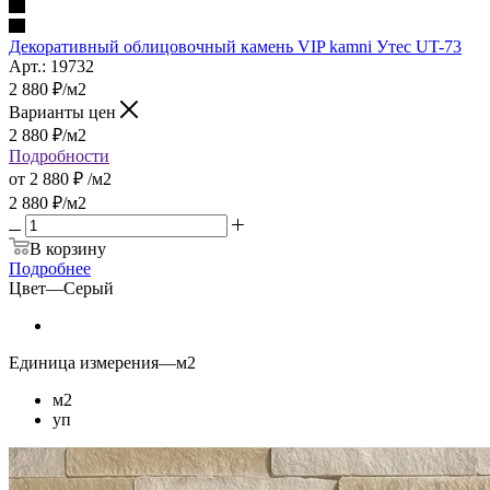
Декоративный облицовочный камень VIP kamni Утес UT-73
Арт.: 19732
2 880
₽
/м2
Варианты цен
2 880
₽
/м2
Подробности
от
2 880 ₽
/м2
2 880
₽
/м2
В корзину
Подробнее
Цвет
—
Серый
Единица измерения
—
м2
м2
уп