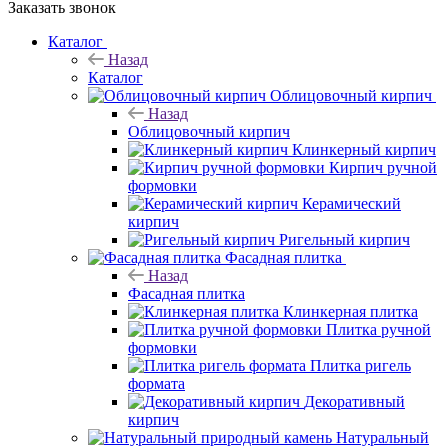
Заказать звонок
Каталог
Назад
Каталог
Облицовочный кирпич
Назад
Облицовочный кирпич
Клинкерный кирпич
Кирпич ручной
формовки
Керамический
кирпич
Ригельный кирпич
Фасадная плитка
Назад
Фасадная плитка
Клинкерная плитка
Плитка ручной
формовки
Плитка ригель
формата
Декоративный
кирпич
Натуральный