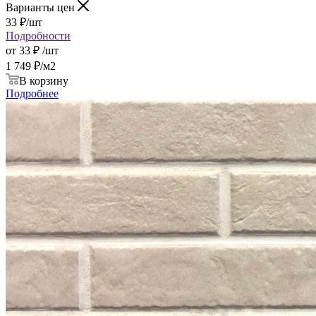
Варианты цен
33
₽
/шт
Подробности
от
33 ₽
/шт
1 749
₽
/м2
В корзину
Подробнее