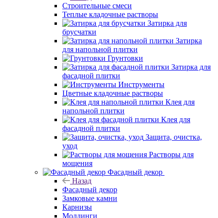
Строительные смеси
Теплые кладочные растворы
Затирка для
брусчатки
Затирка
для напольной плитки
Грунтовки
Затирка для
фасадной плитки
Инструменты
Цветные кладочные растворы
Клея для
напольной плитки
Клея для
фасадной плитки
Защита, очистка,
уход
Растворы для
мощения
Фасадный декор
Назад
Фасадный декор
Замковые камни
Карнизы
Молдинги