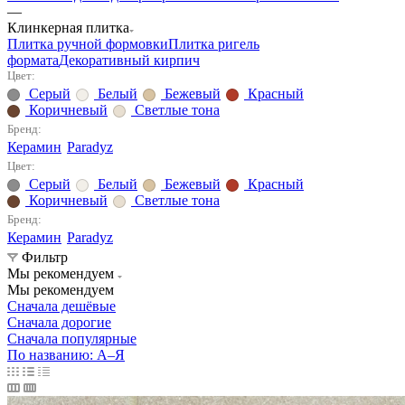
—
Клинкерная плитка
Плитка ручной формовки
Плитка ригель
формата
Декоративный кирпич
Цвет:
Серый
Белый
Бежевый
Красный
Коричневый
Светлые тона
Бренд:
Керамин
Paradyz
Цвет:
Серый
Белый
Бежевый
Красный
Коричневый
Светлые тона
Бренд:
Керамин
Paradyz
Фильтр
Мы рекомендуем
Мы рекомендуем
Сначала дешёвые
Сначала дорогие
Сначала популярные
По названию: А–Я