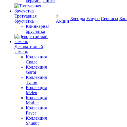
керамогранита
Тротуарная
Бренды
Услуги
Сервисы
Бло
брусчатка
Акции
Клинкерная
брусчатка
Декоративный
камень
Коллекция
Скала
Коллекция
Garni
Коллекция
Тулон
Коллекция
Melen
Коллекция
Marble
Коллекция
Payer
Коллекция
Shunut