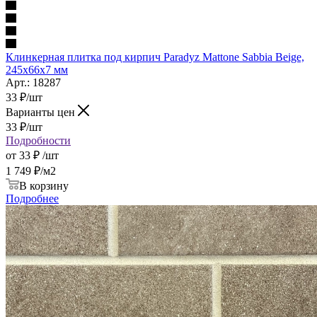
Клинкерная плитка под кирпич Paradyz Mattone Sabbia Beige,
245x66x7 мм
Арт.: 18287
33
₽
/шт
Варианты цен
33
₽
/шт
Подробности
от
33 ₽
/шт
1 749
₽
/м2
В корзину
Подробнее