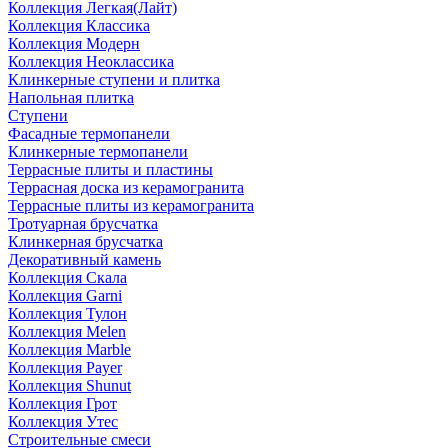
Коллекция Легкая(Лайт)
Коллекция Классика
Коллекция Модерн
Коллекция Неоклассика
Клинкерные ступени и плитка
Напольная плитка
Ступени
Фасадные термопанели
Клинкерные термопанели
Террасные плиты и пластины
Террасная доска из керамогранита
Террасные плиты из керамогранита
Тротуарная брусчатка
Клинкерная брусчатка
Декоративный камень
Коллекция Скала
Коллекция Garni
Коллекция Тулон
Коллекция Melen
Коллекция Marble
Коллекция Payer
Коллекция Shunut
Коллекция Грот
Коллекция Утес
Строительные смеси