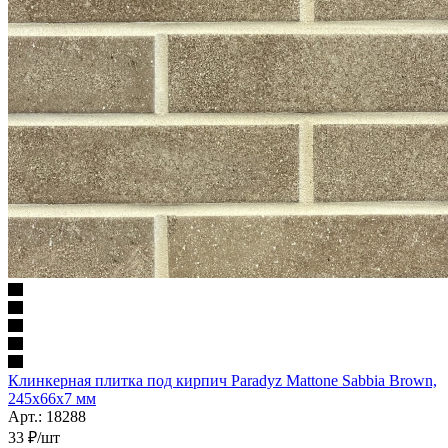
Клинкерная плитка под кирпич Paradyz Mattone Sabbia Brown,
245x66x7 мм
Арт.: 18288
33
₽
/шт