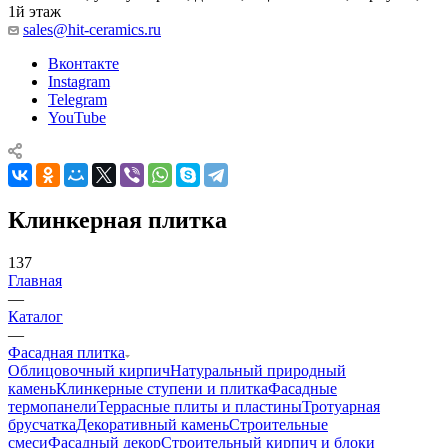
1й этаж
sales@hit-ceramics.ru
Вконтакте
Instagram
Telegram
YouTube
Клинкерная плитка
137
Главная
—
Каталог
—
Фасадная плитка
Облицовочный кирпич
Натуральный природный
камень
Клинкерные ступени и плитка
Фасадные
термопанели
Террасные плиты и пластины
Тротуарная
брусчатка
Декоративный камень
Строительные
смеси
Фасадный декор
Строительный кирпич и блоки