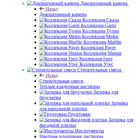
Декоративный камень
Назад
Декоративный камень
Коллекция Скала
Коллекция Garni
Коллекция Тулон
Коллекция Melen
Коллекция Marble
Коллекция Payer
Коллекция Shunut
Коллекция Грот
Коллекция Утес
Строительные смеси
Назад
Строительные смеси
Теплые кладочные растворы
Затирка для
брусчатки
Затирка
для напольной плитки
Грунтовки
Затирка для
фасадной плитки
Инструменты
Цветные кладочные растворы