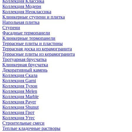
Коллекция Классика
Коллекция Модерн
Коллекция Неоклассика
Клинкерные ступени и плитка
Напольная плитка
Ступени
Фасадные термопанели
Клинкерные термопанели
Террасные плиты и пластины
Террасная доска из керамогранита
Террасные плиты из керамогранита
Тротуарная брусчатка
Клинкерная брусчатка
Декоративный камень
Коллекция Скала
Коллекция Garni
Коллекция Тулон
Коллекция Melen
Коллекция Marble
Коллекция Payer
Коллекция Shunut
Коллекция Грот
Коллекция Утес
Строительные смеси
Теплые кладочные растворы