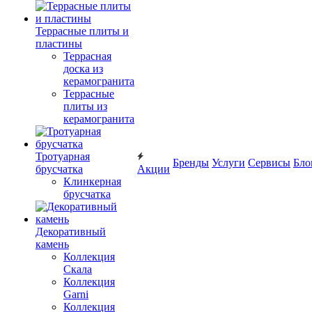
Террасные плиты и
пластины
Террасная
доска из
керамогранита
Террасные
плиты из
керамогранита
Тротуарная
Бренды
Услуги
Сервисы
Бло
брусчатка
Акции
Клинкерная
брусчатка
Декоративный
камень
Коллекция
Скала
Коллекция
Garni
Коллекция