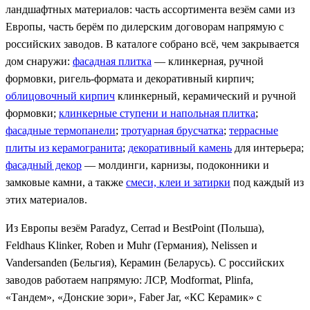
ландшафтных материалов: часть ассортимента везём сами из
Европы, часть берём по дилерским договорам напрямую с
российских заводов. В каталоге собрано всё, чем закрывается
дом снаружи:
фасадная плитка
— клинкерная, ручной
формовки, ригель-формата и декоративный кирпич;
облицовочный кирпич
клинкерный, керамический и ручной
формовки;
клинкерные ступени и напольная плитка
;
фасадные термопанели
;
тротуарная брусчатка
;
террасные
плиты из керамогранита
;
декоративный камень
для интерьера;
фасадный декор
— молдинги, карнизы, подоконники и
замковые камни, а также
смеси, клеи и затирки
под каждый из
этих материалов.
Из Европы везём Paradyz, Cerrad и BestPoint (Польша),
Feldhaus Klinker, Roben и Muhr (Германия), Nelissen и
Vandersanden (Бельгия), Керамин (Беларусь). С российских
заводов работаем напрямую: ЛСР, Modformat, Plinfa,
«Тандем», «Донские зори», Faber Jar, «КС Керамик» с