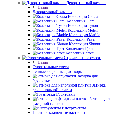
Декоративный камень
Назад
Декоративный камень
Коллекция Скала
Коллекция Garni
Коллекция Тулон
Коллекция Melen
Коллекция Marble
Коллекция Payer
Коллекция Shunut
Коллекция Грот
Коллекция Утес
Строительные смеси
Назад
Строительные смеси
Теплые кладочные растворы
Затирка для
брусчатки
Затирка
для напольной плитки
Грунтовки
Затирка для
фасадной плитки
Инструменты
Цветные кладочные растворы