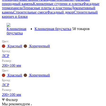
природный камень
Клинкерные ступени и плитка
Фасадные
термопанели
Террасные плиты и пластины
Декоративный
камень
Строительные смеси
Фасадный декор
Строительный
кирпич и блоки
Клинкерная брусчатка
58 товаров
Цвет:
Красный
Коричневый
Бренд:
ЛСР
Размер:
200×100 мм
Цвет:
Красный
Коричневый
Бренд:
ЛСР
Размер:
200×100 мм
Фильтр
Мы рекомендуем