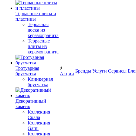
Террасные плиты и
пластины
Террасная
доска из
керамогранита
Террасные
плиты из
керамогранита
Тротуарная
Бренды
Услуги
Сервисы
Бло
брусчатка
Акции
Клинкерная
брусчатка
Декоративный
камень
Коллекция
Скала
Коллекция
Garni
Коллекция