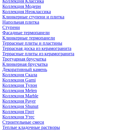
Коллекция Классика
Коллекция Модерн
Коллекция Неоклассика
Клинкерные ступени и плитка
Напольная плитка
Ступени
Фасадные термопанели
Клинкерные термопанели
Террасные плиты и пластины
Террасная доска из керамогранита
Террасные плиты из керамогранита
Тротуарная брусчатка
Клинкерная брусчатка
Декоративный камень
Коллекция Скала
Коллекция Garni
Коллекция Тулон
Коллекция Melen
Коллекция Marble
Коллекция Payer
Коллекция Shunut
Коллекция Грот
Коллекция Утес
Строительные смеси
Теплые кладочные растворы