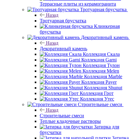
Террасные плиты из керамогранита
Тротуарная брусчатка
Назад
Тротуарная брусчатка
Клинкерная
брусчатка
Декоративный камень
Назад
Декоративный камень
Коллекция Скала
Коллекция Garni
Коллекция Тулон
Коллекция Melen
Коллекция Marble
Коллекция Payer
Коллекция Shunut
Коллекция Грот
Коллекция Утес
Строительные смеси
Назад
Строительные смеси
Теплые кладочные растворы
Затирка для
брусчатки
Затирка