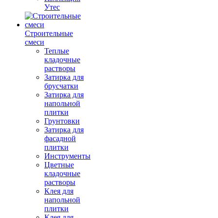
Утес
Строительные
смеси
Теплые
кладочные
растворы
Затирка для
брусчатки
Затирка для
напольной
плитки
Грунтовки
Затирка для
фасадной
плитки
Инструменты
Цветные
кладочные
растворы
Клея для
напольной
плитки
Клея для