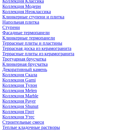
Коллекция Классика
Коллекция Модерн
Коллекция Неоклассика
Клинкерные ступени и плитка
Напольная плитка
Ступени
Фасадные термопанели
Клинкерные термопанели
Террасные плиты и пластины
Террасная доска из керамогранита
Террасные плиты из керамогранита
Тротуарная брусчатка
Клинкерная брусчатка
Декоративный камень
Коллекция Скала
Коллекция Garni
Коллекция Тулон
Коллекция Melen
Коллекция Marble
Коллекция Payer
Коллекция Shunut
Коллекция Грот
Коллекция Утес
Строительные смеси
Теплые кладочные растворы