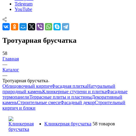
Telegram
YouTube
Тротуарная брусчатка
58
Главная
—
Каталог
—
Тротуарная брусчатка
Облицовочный кирпич
Фасадная плитка
Натуральный
природный камень
Клинкерные ступени и плитка
Фасадные
термопанели
Террасные плиты и пластины
Декоративный
камень
Строительные смеси
Фасадный декор
Строительный
кирпич и блоки
Клинкерная брусчатка
58 товаров