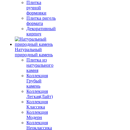
Плитка
ручной
формовки
Плитка ригель
формата
Декоративный
кирпич
Натуральный
природный камень
Плитка из
натурального
камня
Коллекция
Грубый
камень
Коллекция
Легкая(Лайт)
Коллекция
Классика
Коллекция
Модерн
Коллекция
Неоклассика