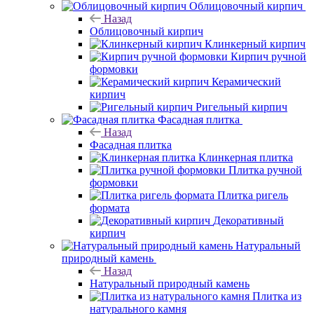
Облицовочный кирпич
Назад
Облицовочный кирпич
Клинкерный кирпич
Кирпич ручной
формовки
Керамический
кирпич
Ригельный кирпич
Фасадная плитка
Назад
Фасадная плитка
Клинкерная плитка
Плитка ручной
формовки
Плитка ригель
формата
Декоративный
кирпич
Натуральный
природный камень
Назад
Натуральный природный камень
Плитка из
натурального камня