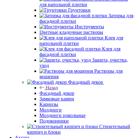
для напольной плитки
Грунтовки
Затирка для
фасадной плитки
Инструменты
Цветные кладочные растворы
Клея для
напольной плитки
Клея для
фасадной плитки
Защита, очистка,
уход
Растворы для
мощения
Фасадный декор
Назад
Фасадный декор
Замковые камни
Карнизы
Молдинги
Молдинги цокольные
Подоконники
Строительный
кирпич и блоки
Акции