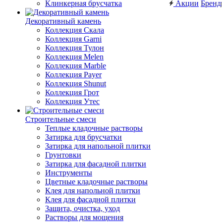
Клинкерная брусчатка
Акции
Брен
Декоративный камень
Коллекция Скала
Коллекция Garni
Коллекция Тулон
Коллекция Melen
Коллекция Marble
Коллекция Payer
Коллекция Shunut
Коллекция Грот
Коллекция Утес
Строительные смеси
Теплые кладочные растворы
Затирка для брусчатки
Затирка для напольной плитки
Грунтовки
Затирка для фасадной плитки
Инструменты
Цветные кладочные растворы
Клея для напольной плитки
Клея для фасадной плитки
Защита, очистка, уход
Растворы для мощения