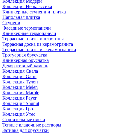
Коллекция Модерн
Коллекция Неоклассика
Клинкерные ступени и плитка
Напольная плитка
Ступени
Фасадные термопанели
Клинкерные термопанели
Террасные плиты и пластины
Террасная доска из керамогранита
Террасные плиты из керамогранита
Тротуарная брусчатка
Клинкерная брусчатка
Декоративный камень
Коллекция Скала
Коллекция Garni
Коллекция Тулон
Коллекция Melen
Коллекция Marble
Коллекция Payer
Коллекция Shunut
Коллекция Грот
Коллекция Утес
Строительные смеси
Теплые кладочные растворы
Затирка для брусчатки