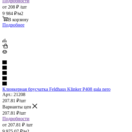
Подробности
от
208 ₽
/шт
9 984
₽
/м2
В корзину
Подробнее
Клинкерная брусчатка Feldhaus Klinker P408 gala nero
Арт.: 21208
207.81
₽
/шт
Варианты цен
207.81
₽
/шт
Подробности
от
207.81 ₽
/шт
9 975.07
₽
/м2