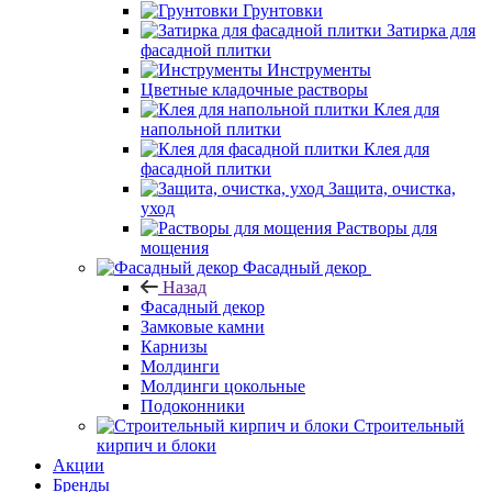
Грунтовки
Затирка для
фасадной плитки
Инструменты
Цветные кладочные растворы
Клея для
напольной плитки
Клея для
фасадной плитки
Защита, очистка,
уход
Растворы для
мощения
Фасадный декор
Назад
Фасадный декор
Замковые камни
Карнизы
Молдинги
Молдинги цокольные
Подоконники
Строительный
кирпич и блоки
Акции
Бренды