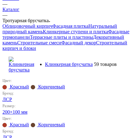
—
Каталог
—
Тротуарная брусчатка
Облицовочный кирпич
Фасадная плитка
Натуральный
природный камень
Клинкерные ступени и плитка
Фасадные
термопанели
Террасные плиты и пластины
Декоративный
камень
Строительные смеси
Фасадный декор
Строительный
кирпич и блоки
Клинкерная брусчатка
59 товаров
Цвет:
Красный
Коричневый
Бренд:
ЛСР
Размер:
200×100 мм
Цвет:
Красный
Коричневый
Бренд:
ЛСР