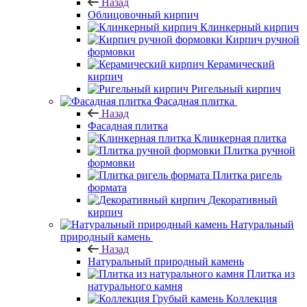
Назад
Облицовочный кирпич
Клинкерный кирпич
Кирпич ручной
формовки
Керамический
кирпич
Ригельный кирпич
Фасадная плитка
Назад
Фасадная плитка
Клинкерная плитка
Плитка ручной
формовки
Плитка ригель
формата
Декоративный
кирпич
Натуральный
природный камень
Назад
Натуральный природный камень
Плитка из
натурального камня
Коллекция