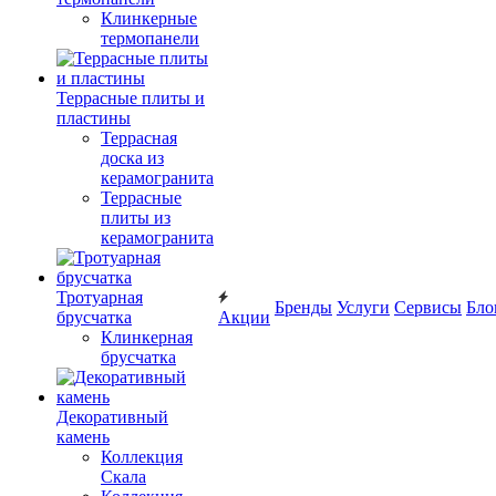
Клинкерные
термопанели
Террасные плиты и
пластины
Террасная
доска из
керамогранита
Террасные
плиты из
керамогранита
Тротуарная
Бренды
Услуги
Сервисы
Бло
брусчатка
Акции
Клинкерная
брусчатка
Декоративный
камень
Коллекция
Скала