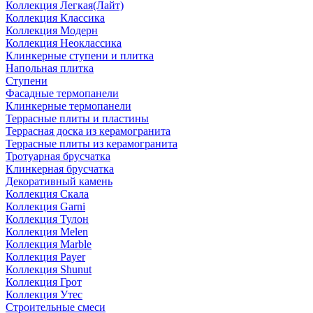
Коллекция Легкая(Лайт)
Коллекция Классика
Коллекция Модерн
Коллекция Неоклассика
Клинкерные ступени и плитка
Напольная плитка
Ступени
Фасадные термопанели
Клинкерные термопанели
Террасные плиты и пластины
Террасная доска из керамогранита
Террасные плиты из керамогранита
Тротуарная брусчатка
Клинкерная брусчатка
Декоративный камень
Коллекция Скала
Коллекция Garni
Коллекция Тулон
Коллекция Melen
Коллекция Marble
Коллекция Payer
Коллекция Shunut
Коллекция Грот
Коллекция Утес
Строительные смеси